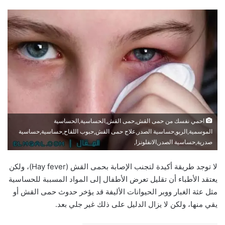
احمي نفسك من حمى القش,حمى القش,الحساسية,الحساسية
الموسمية,الربو,حساسية الصدر,علاج حمى القش,حبوب اللقاح,حساسية,حساسية
صدرية,حساسية الصدر,الانفلونزا,
لا توجد طريقة أكيدة لتجنب الإصابة بحمى القش (Hay fever)، ولكن
يعتقد الأطباء أن تقليل تعرض الأطفال إلى المواد المسببة للحساسية
مثل عثة الغبار ووبر الحيوانات الأليفة قد يؤخر حدوث حمى القش أو
يقي منها، ولكن لا يزال الدليل على ذلك غير جلي بعد.