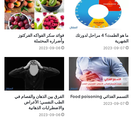
ما هو الطمث؟ 4 مراحل لدورتك
فوائد سكر الفواكه الفركتوز
الشهرية
وأضراره المحتملة
2023-09-06
2023-09-07
التسمم الغذائي Food poisoning
الفرق بين الذهان والفصام في
الطب النفسي؛ الأعراض
2023-09-07
والاضطرابات الذهانية
2023-09-06