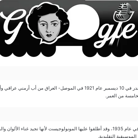
ولدت الفنانة عفيفة اسكندر في 10 ديسمبر عام 1921 في الموصل- العراق من أب أر
لخامسة من العمر.
ظهرت في أول حفل لها في عام 1935، وقد أطلقوا عليها المونولوجيست لأنها تجيد غناء الأ
الموسيقية التقليدية.