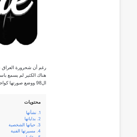
رغم أن شحرورة العراق عف
ال98 ووضع صورتها كواجهة له للاحتفاء بها.
محتويات
نشأتها
بداياتها
حياتها الشخصية
مسيرتها الفنية