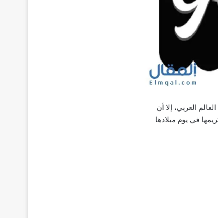
الم العربي، إلا أن
201 ميلادية حيث قام جوجل بتكريمها في يوم ميلادها