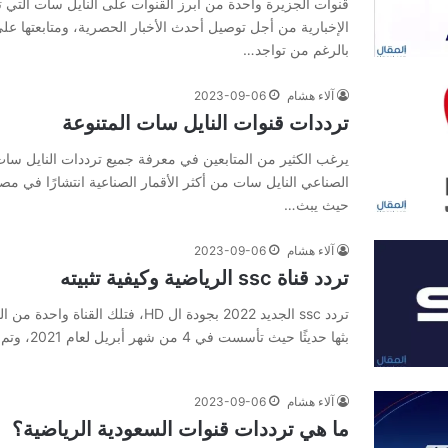
قنوات الجزیرة واحدة من أبرز القنوات على النايل سات التي 
بالرغم من تواجد…
آلاء هشام
2023-09-06
ترددات قنوات النایل سات المتنوعة
يرغب الكثير من المتابعين في معرفة جميع ترددات النایل سات 
الصناعي النايل سات من أكثر الأقمار الصناعية انتشارًا في م
حيث يبث…
آلاء هشام
2023-09-06
تردد قناة ssc الرياضية وكيفية تثبيته
تردد ssc الجديد 2022 بجودة ال HD، فتلك الق
بثها حديثًا حيث تأسست في 4 من شهر أبريل لعام 2021، وتم الإعلان عنها في…
آلاء هشام
2023-09-06
ما هي ترددات قنوات السعودیة الریاضیة؟