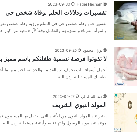
2023-09-30
Hager Hesham
تفسيرات ودلالات الحلم بوفاة شخص حي
تفسير حلم وفاة شخص حي في المنام ورؤية وفاة شخص تعرفه 
والمرأة العزباء والمتزوجة والحامل وفقاً لآراء نخبة من كبار عل
نوران محمود
2023-09-25
لا تفوتوا فرصة تسمية طفلتكم باسم مميز ي
أجمل أسماء بنات بحرف ص القديمة والحديثة، اختر منها ما أح
لطفلتك المستقبلية بإذن الله.
هبة الله الدالي
2023-09-27
المولد النبوي الشريف
يعتبر عيد المولد النبوي من الأعياد التي يحتفل بها المسلمون في 
موعد عيد مولد الرسول والتهنئة به وأدعية مستجابة بإذن الله.