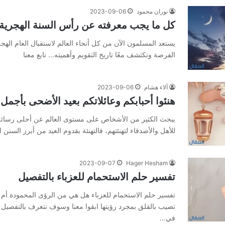
نوران محمود
2023-09-06
كل ما يجب معرفته عن رأس السنة الهجرية
يستعد المسلمون الآن من كل أنحاء العالم لاستقبال العام الهج
الفرصة ونكتشف معًا تاريخ التقويم وأهميته... تابع معنا
آلاء هشام
2023-09-06
هنئوا أحبابكم وعائلاتكم بعيد الأضحى بأجمل
يبحث الكثير من الأشخاص على مستوى العالم عن أحلى رسائل 
للأهل والأصدقاء لتهنئتهم، فالتهنئة بقدوم العيد من أبرز السنن ا
2023-09-07
Hager Hesham
تفسير حلم الاستحمام للعزباء بالتفصيل
تفسير حلم الاستحمام للعزباء هل هي من الرؤى المحمودة أم م
تصيب بالقلق بمجرد رؤيتها ابقوا معنا وسوف نتعرف بالتفصيل
في…