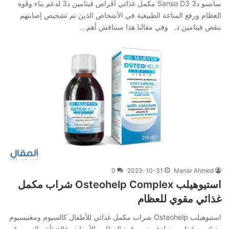
سانسو د3 Sanso D3 مكمل غذائي أقراص فيتامين د3 لدعم بناء وقوة
العظام ورفع المناعة الطبيعية في الأشخاص الذين تم تشخيص إصابتهم
بنقص فيتامين د. وفي‌ ‌مقالنا‌ ‌هذا‌ ‌سنناقش‌ ‌أهم‌…
0
2023-10-31
Manar Ahmed
استيوهيلب Osteohelp Complex شراب مكمل
غذائي مقوي للعظام
استيوهيلب Osteohelp شراب مكمل غذائي للأطفال كالسيوم ومغنيسيوم
وزنك مع فيتامين د لدعم نمو وقوة العظام والأسنان وعلاج تأخر النمو. وفي‌