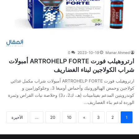
0
2023-10-19
Manar Ahmed
ارتروهيلب فورت ARTROHELP FORTE أمبولات
شراب الكولاجين لبناء الغضاريف
ارتروهيلب فورت ARTROHELP FORTE أمبولات شراب مكمل غذائي
كولاجين وحمض الهيالورونيك وأحماض أوميغا 3، وجلوكوزامين و
كوندرويتين المدعم بفيتامينات (هـ، ك2، د3) وخلاصة نبات القراص وثمرة
الوردة لدعم بناء الغضاريف…
1
2
3
»
10
20
...
الأخيرة