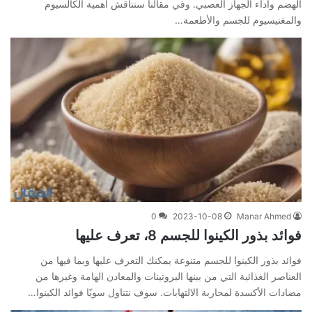
الهضم وأداء الجهاز العصبي. وفي مقالنا سنناقش أهمية الكالسيوم
والمغنيسيوم للجسم والأطعمة…
0
2023-10-08
Manar Ahmed
فوائد بذور الكينوا للجسم 8، تعرف عليها
فوائد بذور الكينوا للجسم متنوعة يمكنك التعرف عليها وبما فيها من
العناصر الغذائية التي من بينها البروتينات والمعادن الهامة وغيرها من
مضادات الأكسدة لمحاربة الالتهابات. سوف نتناول سويًا فوائد الكينوا…