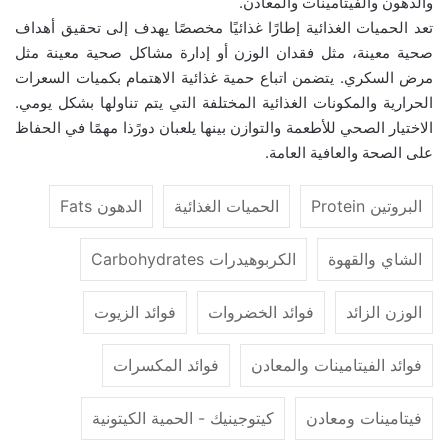
و
الدهون
و
الفيتامينات والمعادن
.
تعد
الحميات الغذائية
إطارًا غذائيًا مخصصًا يهدف إلى تحقيق أهداف
صحية معينة، مثل
فقدان الوزن
أو إدارة مشاكل صحية معينة مثل
مرض السكري
. يتضمن اتباع حمية غذائية الاهتمام بكميات السعرات
الحرارية والمكونات الغذائية المختلفة التي يتم تناولها بشكل يومي.
الاختيار الصحي للأطعمة والتوازن بينها يلعبان دورًذا مهمًا في الحفاظ
على الصحة والعافية العامة.
البروتين Protein
الحميات الغذائية
الدهون Fats
الشاي والقهوة
الكربوهيدرات Carbohydrates
الوزن الزائد
فوائد الخضروات
فوائد الزيوت
فوائد الفيتامينات والمعادن
فوائد المكسرات
فيتامينات ومعادن
كيتوجينيك - الحمية الكيتونية