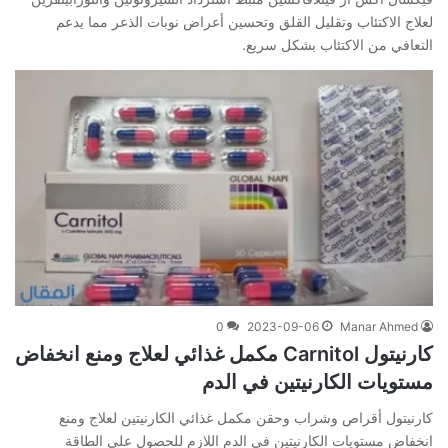
لعلاج الاكتئاب وتقليل القلق وتحسين أعراض نوبات الذعر مما يدعم
التعافي من الاكتئاب بشكل سريع.
0
2023-09-06
Manar Ahmed
كارنيتول Carnitol مكمل غذائي لعلاج ومنع انخفاض
مستويات الكارنيتين في الدم
كارنيتول أقراص وشراب وحقن مكمل غذائي الكارنيتين لعلاج ومنع
انخفاض مستويات الكارنيتين في الدم اللازم للحصول على الطاقة