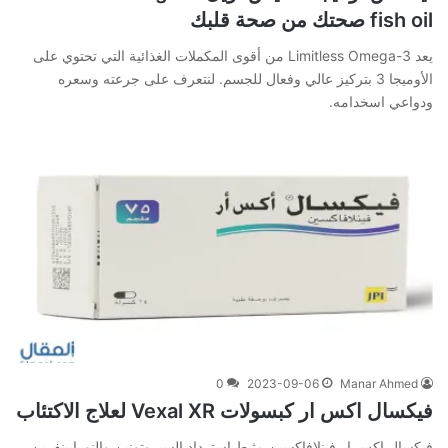
fish oil صحتك من صحة قلبك
يعد Limitless Omega-3 من أقوى المكملات الغذائية التي تحتوي على
الأوميجا 3 بتركيز عالي وفعال للجسم. لنتعرف على جرعته وسعره
ودواعي اسخدامه.
0
2023-09-06
Manar Ahmed
فيكسال اكس ار كبسولات Vexal XR لعلاج الاكتئاب
فيكسال اكس ار فينلافاكسين مثبط استرداد السيروتونين والنورابينفرين