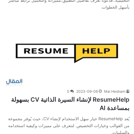
التعليمية..فدعونا نعرف تفاصيل التطبيق،مميزاته والتحميل برابط مباشر
بأسهل الخطوات
0
2023-09-06
Mai Hesham
ResumeHelp لإنشاء السيرة الذاتية CV بسهولة
بمساعدة AI
يُعد ResumeHelp خيار سهل الاستخدام لإنشاء CV، حيث يُوفر مجموعة
من القوالب وخيارات التخصيص. لنتعرف على مميزات وكيفية استخدامه
والسلبيات.