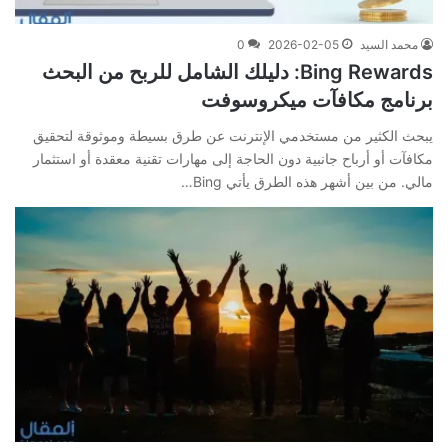
محمد السيد
2026-02-05
0
Bing Rewards: دليلك الشامل للربح من البحث
برنامج مكافآت ميكروسوفت
يبحث الكثير من مستخدمي الإنترنت عن طرق بسيطة وموثوقة لتحقيق
مكافآت أو أرباح جانبية دون الحاجة إلى مهارات تقنية معقدة أو استثمار
مالي. من بين أشهر هذه الطرق يأتي Bing…