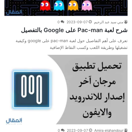
مني سيد عبد الرحيم
2023-09-07
0
شرح لعبة Pac-man على Google بالتفصيل
تعرف على أهم التفاصيل حول لعبة pac-man على google وكيفية
تشغيلها وطريقة اللعب وكسب النقاط الإضافية
0
2023-09-07
Amira elghandour