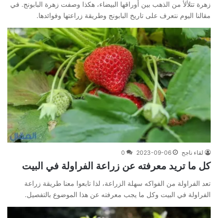
زهرة تتلألأ من الذهب بين أوراقها البيضاء، هكذا وصفت زهرة البابونج. في
مقالنا اليوم نتعرف على تاريخ البابونج وطريقة زراعتها وفوائدها.
لقاء ناجح
2023-09-06
0
كل ما تريد معرفته عن زراعة الفراولة في البيت
تعد الفراولة من الفواكه سهلة الزراعة، لذا تابعوا معنا طريقة زراعة
الفراولة في البيت وكل ما يجب معرفته عن هذا الموضوع بالتفصيل.