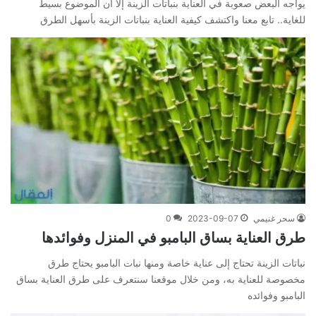
يواجه البعض صعوبة في العناية بنباتات الزينة إلا أن الموضوع بسيط
للغاية.. تابع معنا واكتشف كيفية العناية بنباتات الزينة بأسهل الطرق
سحر غنيمي
2023-09-07
0
طرق العناية بساق البامبو في المنزل وفوائدها
نباتات الزينة تحتاج إلى عناية خاصة ومنها نبات البامبو يحتاج طرق
مخصوصة للعناية به، ومن خلال موقعنا سنتعرف على طرق العناية بساق
البامبو وفوائده