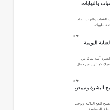
لعلاج حب الشباب والتهابات
الشباب والتهاب الجلد
دها طبيبك.
0
Himal مجموعة العناية اليومية
لبشرة آمنة تمامًا من
شعرك كما تزيد من جمال
0
م Spotless Eva Cream لتفتيح البشرة وتبييض
ح البقع الداكنة وتوحيد
ناطق الحساسة.