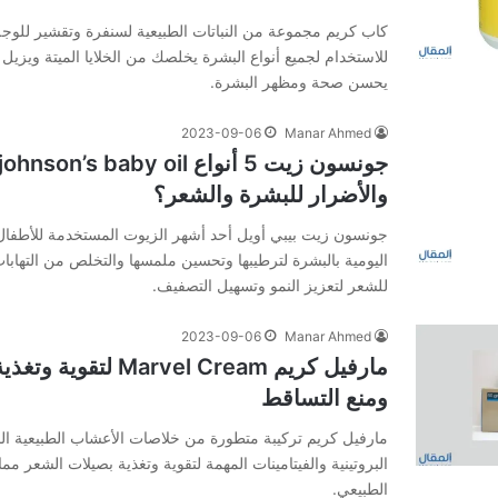
كاب كريم مجموعة من النباتات الطبيعية لسنفرة وتقشير للو
للاستخدام لجميع أنواع البشرة يخلصك من الخلايا الميتة ويزيل
يحسن صحة ومظهر البشرة.
2023-09-06
Manar Ahmed
والأضرار للبشرة والشعر؟
جونسون زيت بيبي أويل أحد أشهر الزيوت المستخدمة للأطفال و
اليومية بالبشرة لترطيبها وتحسين ملمسها والتخلص من التهابا
للشعر لتعزيز النمو وتسهيل التصفيف.
2023-09-06
Manar Ahmed
مارفيل كريم arvel Cream
ومنع التساقط
مارفيل كريم تركيبة متطورة من خلاصات الأعشاب الطبيعية المر
البروتينية والفيتامينات المهمة لتقوية وتغذية بصيلات الشعر مم
الطبيعي.