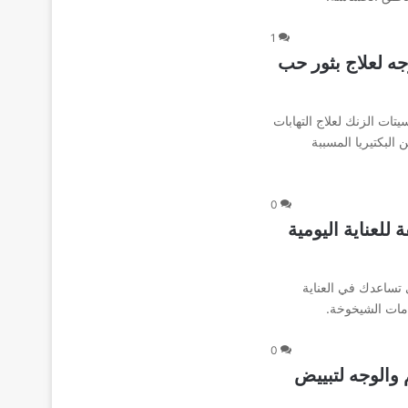
1
Zineryt  مقشر للوجه لعلاج بثور حب
ات الزنك لعلاج التهابات
لبكتيريا المسببة
0
مع 8 أنواع مختلفة للعناية اليومية
 تساعدك في العناية
مات الشيخوخة.
0
 مقشر للجسم والوجه لتبييض