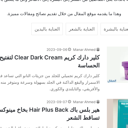
وهذا ما يقدمه موقع المقال من خلال تقديم نصائح ومقالات مميزة.
عناية بالبشرة
العناية بالشعر
العناية باليدين
2023-09-06
Manar Ahmed
كلير دارك كريم ream
الحساسة
كلير دارك كريم تجميلي للجلد من جزيئات النانو التي تساعد ف
الاسمرار والبقع الداكنة في الجلد بسهولة وسرعة ومتوفر منه ع
والأفريقي، والتايلندي والكوري.
2023-09-07
Manar Ahmed
هير بلس باك Hair Plus Back
تساقط الشعر
هير بلس باك محلول مينو كسيديل لعلاج ومنع تساقط الشعر 