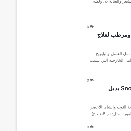
عر والعناية به. ولكنه
0
Moon care cr ملطف ومرطب لعلاج
ثل العسل والبابونج
امل الخارجية التي تسبب
0
سنو وايت كريم سيكرت Snow White Cream بديل
ة التوت والشاي الأخضر
مثل: (ب5،هـ، ج).
0