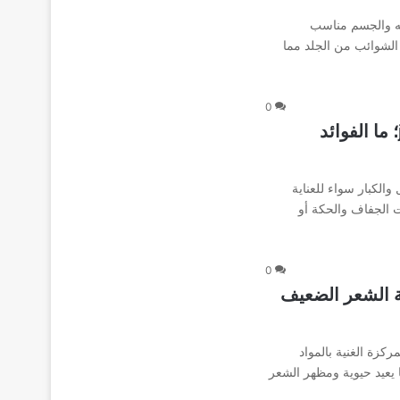
جه والجسم مناسب
 الشوائب من الجلد مما
0
جونسون زيت 5 أنواع johnson’s baby oil؛ ما الفوائد
الكبار سواء للعناية
ت الجفاف والحكة أو
0
M لتقوية وتغذية الشعر الضعيف
كزة الغنية بالمواد
ا يعيد حيوية ومظهر الشعر