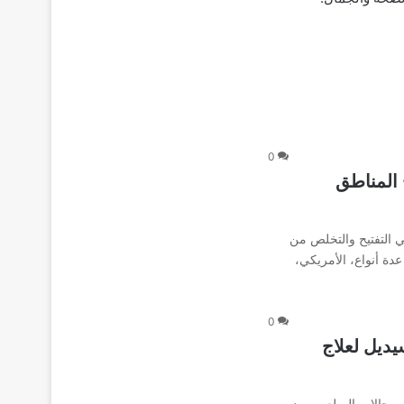
0
Clear Dark C لتفتيح المناطق
ي التفتيح والتخلص من
دة أنواع، الأمريكي،
0
 بخاخ مينوكسيديل لعلاج
في حالات الصلع ومرض