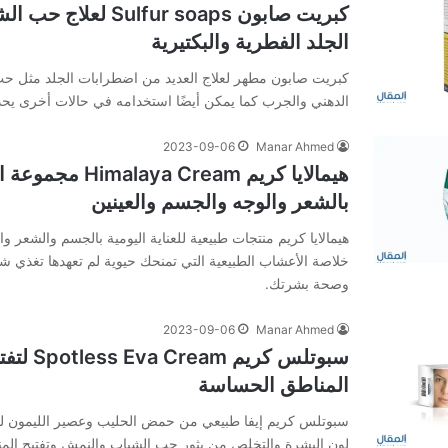
كبريت صابون Sulfur soaps 
الجلد الفطرية والبكتيرية
كبريت صابون مطهر لعلاج العديد من اضطرابات الجلد مثل حب 
الدهني والجرب كما يمكن أيضًا استخدامه في حالات أخرى يحد
2023-09-06
Manar Ahmed
هيمالايا كريم aya Cream
بالشعر والوجه والجسم والعينين
هيمالايا كريم منتجات طبيعية للعناية اليومية بالجسم والشعر وا
خلاصة الأعشاب الطبيعية التي تمنحك حيوية لم تعهدها تغذي 
وصحة بشرتك.
2023-09-06
Manar Ahmed
سبوتلس كري
المناطق الحساسة
سبوتلس كريم إيفا طبيعي من حمض الحليب وعصير الليمون لتفتي
لون البشرة والتخلص من بثور حب الشباب والنمش وتفتيح الم