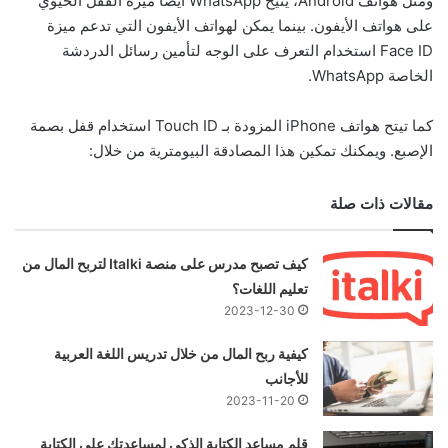
ومثل هواتف Android، يتيح WhatsApp أيضًا ميزة القفل الحيوي
على هواتف الأيفون. بينما يمكن لهواتف الأيفون التي تدعم ميزة
Face ID استخدام التعرف على الوجه لتأمين رسائل الدردشة
الخاصة WhatsApp.
كما تيتح هواتف iPhone المزودة بـ Touch ID استخدام قفل بصمة
الإصبع. ويمكنك تمكين هذا المصادقة البيومترية من خلال:
مقالات ذات صلة
كيف تصبح مدرس على منصة Italki لتربح المال من
تعليم اللغات؟
2023-12-30
كيفية ربح المال من خلال تدريس اللغة العربية
للأجانب
2023-11-20
قلم مساعد الكتابة الذكي لمساعدتك على الكتابة