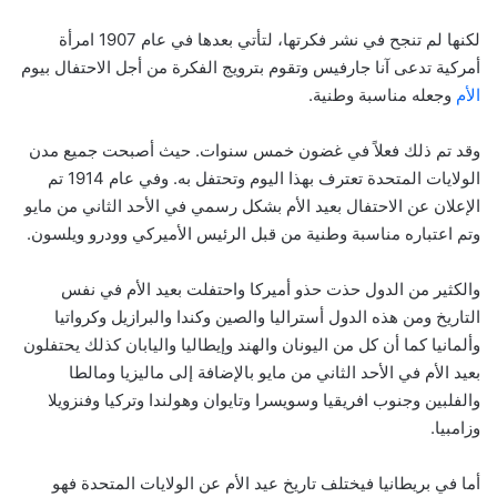
لكنها لم تنجح في نشر فكرتها، لتأتي بعدها في عام 1907 امرأة
أمركية تدعى آنا جارفيس وتقوم بترويج الفكرة من أجل الاحتفال بيوم
الأم
وجعله مناسبة وطنية.
وقد تم ذلك فعلاً في غضون خمس سنوات. حيث أصبحت جميع مدن
الولايات المتحدة تعترف بهذا اليوم وتحتفل به. وفي عام 1914 تم
الإعلان عن الاحتفال بعيد الأم بشكل رسمي في الأحد الثاني من مايو
وتم اعتباره مناسبة وطنية من قبل الرئيس الأميركي وودرو ويلسون.
والكثير من الدول حذت حذو أميركا واحتفلت بعيد الأم في نفس
التاريخ ومن هذه الدول أستراليا والصين وكندا والبرازيل وكرواتيا
وألمانيا كما أن كل من اليونان والهند وإيطاليا واليابان كذلك يحتفلون
بعيد الأم في الأحد الثاني من مايو بالإضافة إلى ماليزيا ومالطا
والفلبين وجنوب افريقيا وسويسرا وتايوان وهولندا وتركيا وفنزويلا
وزامبيا.
أما في بريطانيا فيختلف تاريخ عيد الأم عن الولايات المتحدة فهو