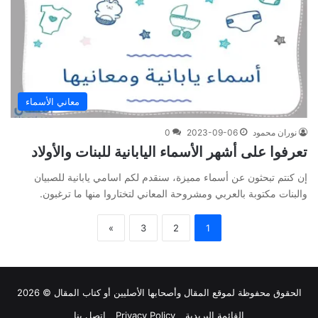
معاني الأسماء
نوران محمود
2023-09-06
0
تعرفوا على أشهر الأسماء اليابانية للبنات والأولاد
إن كنتم تبحثون عن أسماء مميزة، سنقدم لكم اسامي يابانية للصبيان
والبنات مكتوبة بالعربي ومشروحة المعاني لتختاروا منها ما ترغبون.
»
3
2
1
الحقوق محفوظة لموقع
المقال
وأصحابها الأصليين أو كتاب المقال © 2026
القائمة البريدية
Privacy Policy
اتصل بنا