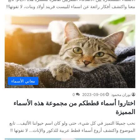
معنا واكتشف أفكار رائعة عن اسماء للبيست فريند أولاد وبنات، لا تفوتها!!
معاني الأسماء
نوران محمود
2023-09-06
0
اختاروا أسماء قططكم من مجموعة هذه الأسماء
المميزة
نحب جميعًا التميز في كل شيء، حتى ولو كان اسم حيواننا الأليف... تابع
الموضوع واكتشف أروع أسماء قطط عربية للذكور والإناث... لا تفوتها !!