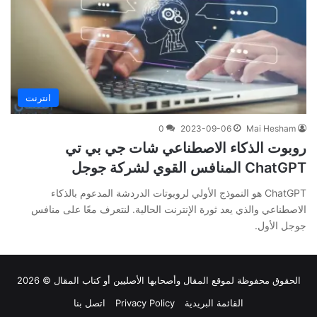
انترنت
0
2023-09-06
Mai Hesham
روبوت الذكاء الاصطناعي شات جي بي تي
ChatGPT المنافس القوي لشركة جوجل
ChatGPT هو النموذج الأولي لروبوتات الدردشة المدعوم بالذكاء
الاصطناعي والذي يعد ثورة الإنترنت الحالية. لنتعرف معًا على منافس
جوجل الأول.
الحقوق محفوظة لموقع
المقال
وأصحابها الأصليين أو كتاب المقال © 2026
القائمة البريدية
Privacy Policy
اتصل بنا