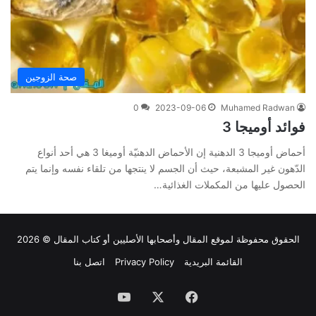
صحة الزوجين
0
2023-09-06
Muhamed Radwan
فوائد أوميجا 3
أحماض أوميجا 3 الدهنية إن الأحماض الدهنيّة أوميغا 3 هي أحد أنواع
الدّهون غير المشبعة، حيث أن الجسم لا ينتجها من تلقاء نفسه وإنما يتم
الحصول عليها من المكملات الغذائية…
الحقوق محفوظة لموقع
المقال
وأصحابها الأصليين أو كتاب المقال © 2026
القائمة البريدية
Privacy Policy
اتصل بنا
فيسبوك
‫X
‫YouTube