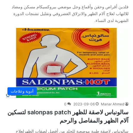
فلدين أقراص وحقن وأقماع وجل موضعي بيروكسيكام مسكن ومضاد
للالتهاب لعلاج آلام الظهر والانزلاق الغضروفي وتقليل تشنجات الدورة
الشهرية لدى النساء.
أدوية وعلاجات
0
2023-09-06
Manar Ahmed
سالونباس لاصقة للظهر salonpas patch لتسكين
آلام الظهر والمفاصل والرحم
سالونباس لاصقة طبية موضعية للجلد من أفضل لصقات الظهرلعلاج