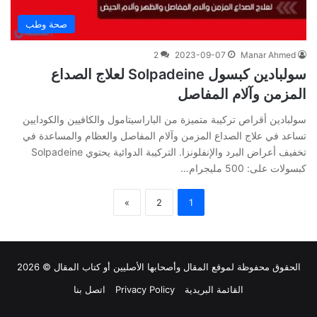
صحة وطب
2
2023-09-07
Manar Ahmed
سولبادين كبسول Solpadeine لعلاج الصداع
المزمن وآلام المفاصل
سولبادين أقراص تركيبة متميزة من الباراسيتامول والكافيين والكودايين
تساعد في علاج الصداع المزمن وآلام المفاصل والعظام والمساعدة في
تخفيف أعراض البرد والإنفلونزا. التركيبة الدوائية يحتوي Solpadeine
كبسولات على: 500 مليجرام…
»
2
1
الحقوق محفوظة لموقع
المقال
وأصحابها الأصليين أو كتاب المقال © 2026
القائمة البريدية
Privacy Policy
اتصل بنا