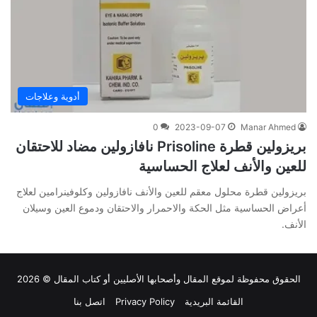
أدوية وعلاجات
0
2023-09-07
Manar Ahmed
بريزولين قطرة Prisoline نافازولين مضاد للاحتقان
للعين والأنف لعلاج الحساسية
بريزولين قطرة محلول معقم للعين والأنف نافازولين وكلوفينرامين لعلاج
أعراض الحساسية مثل الحكة والاحمرار والاحتقان ودموع العين وسيلان
الأنف.
الحقوق محفوظة لموقع
المقال
وأصحابها الأصليين أو كتاب المقال © 2026
القائمة البريدية
Privacy Policy
اتصل بنا