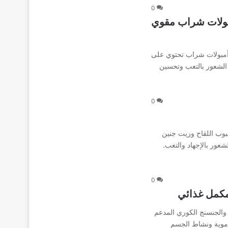
0
وفيت 5000 ROYAL PROVIT أمبولات شراب مقوي
كمل غذائي طبيعي أمبولات شراب تحتوي على
الشعور بالتعب وتحسين
0
 وحبوب اللقاح وزيت جنين
عور بالإجهاد والتعب.
0
ات النحل والجنسنج الكوري المدعم
دموية ونشاط الجسم