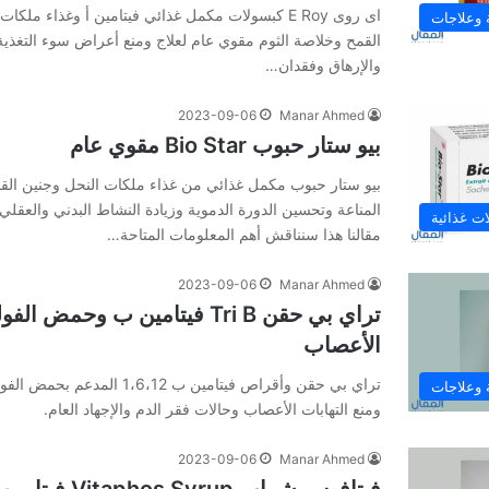
اى روى E Roy كبسولات مكمل غذائي فيتامين أ وغذاء مل
 وعلاجات
القمح وخلاصة الثوم مقوي عام لعلاج ومنع أعراض سوء التغذي
والإرهاق وفقدان…
2023-09-06
Manar Ahmed
بيو ستار حبوب Bio Star مقوي عام
بيو ستار حبوب مكمل غذائي من غذاء ملكات النحل وجنين القم
المناعة وتحسين الدورة الدموية وزيادة النشاط البدني والعقلي 
ت غذائية
‌مقالنا‌ ‌هذا‌ ‌سنناقش‌ ‌أهم‌ ‌المعلومات‌ ‌المتاحة‌…
2023-09-06
Manar Ahmed
تراي بي حقن Tri B فيتامين ب وحمض
الأعصاب
تراي بي حقن وأقراص فيتامين ب 6،12
 وعلاجات
ومنع التهابات الأعصاب وحالات فقر الدم والإجهاد العام.
2023-09-06
Manar Ahmed