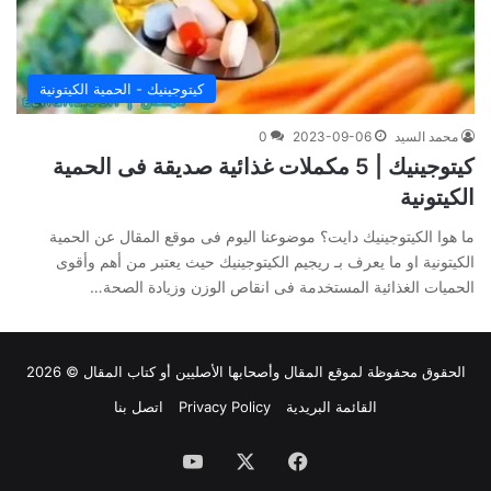
كيتوجينيك - الحمية الكيتونية
محمد السيد
2023-09-06
0
كيتوجينيك | 5 مكملات غذائية صديقة فى الحمية
الكيتونية
ما هوا الكيتوجينيك دايت؟ موضوعنا اليوم فى موقع المقال عن الحمية
الكيتونية او ما يعرف بـ ريجيم الكيتوجينيك حيث يعتبر من أهم وأقوى
الحميات الغذائية المستخدمة فى انقاص الوزن وزيادة الصحة…
الحقوق محفوظة لموقع
المقال
وأصحابها الأصليين أو كتاب المقال © 2026
القائمة البريدية
Privacy Policy
اتصل بنا
فيسبوك
‫X
‫YouTube