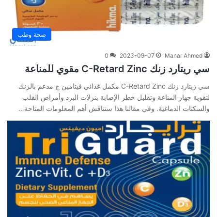
صحة وطب
0
2023-09-07
Manar Ahmed
سي ريتارد زنك C-Retard Zinc مقوي للمناعة
سي ريتارد زنك C-Retard Zinc مكمل غذائي فيتامين ج مدعم بالزنك
لتقوية جهاز المناعة وتقليل خطر الإصابة بنزلات البرد وأمراض القلب
والسكتات الدماغية. وفي‌ ‌مقالنا‌ ‌هذا‌ ‌سنناقش‌ ‌أهم‌ ‌المعلومات‌ ‌المتاحة‌…