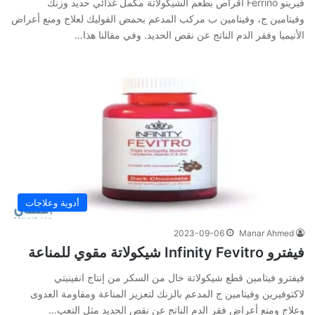
فيرينو Ferrino أقراص بطعم الشيكولاتة مكمل غذائي حديد وزنك
وفيتامين ج، وفيتامين ب مركب المدعم بحمض الفوليك لعلاج ومنع أعراض
الأنيميا وفقر الدم الناتج عن نقص الحديد. وفي‌ ‌مقالنا‌ ‌هذا‌…
أدوية وعلاجات
2023-09-06
Manar Ahmed
فيفترو Infinity Fevitro شيكولاتة مقوي للمناعة
فيفترو فيتامين قطع شيكولاتة خال من السكر من إنتاج انفينيتي
لاكتوفيرين وفيتامين ج المدعم بالزنك لتعزيز المناعة ومقاومة العدوى
وعلاج ومنع أعراض فقر الدم الناتج عن نقص الحديد مثل التعب…