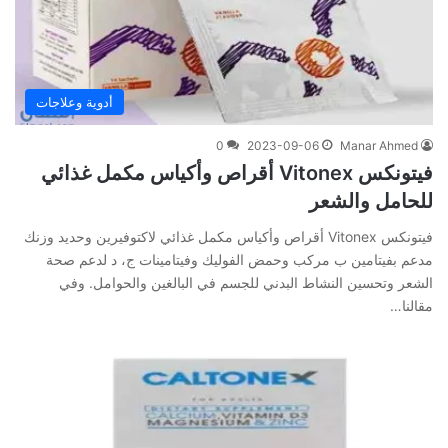
أدوية وعلاجات
0
2023-09-06
Manar Ahmed
فيتونكس Vitonex أقراص وأكياس مكمل غذائي
للحامل والشعر
فيتونكس Vitonex أقراص وأكياس مكمل غذائي لاكتوفيرين وحديد وزنك
مدعم بفيتامين ب مركب وحمض الفوليك وفيتامينات ج، د لدعم صحة
الشعر وتحسين النشاط البدني للجسم في البالغين والحوامل. وفي‌
‌مقالنا‌…