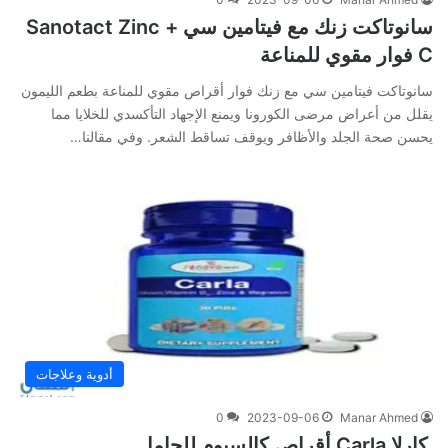
سانوتاكت زنك مع فيتامين سي Sanotact Zinc +
C فوار مقوي للمناعة
سانوتاكت فيتامين سي مع زنك فوار أقراص مقوي للمناعة بطعم الليمون
يقلل من أعراض مرضى الكورونا ويمنع الإجهاد التأكسدي للخلايا مما
يحسن صحة الجلد والأظافر ويوقف تساقط الشعر. وفي‌ ‌مقالنا‌…
أدوية وعلاجات
0
2023-09-06
Manar Ahmed
كارلا Carla أقراص كالسيوم للحامل