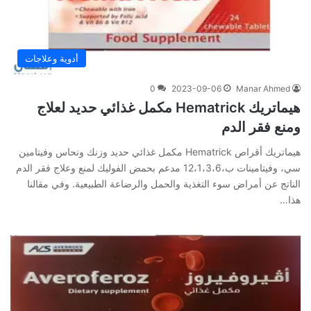
أدوية وعلاجات
0
2023-09-06
Manar Ahmed
هيماتريك Hematrick مكمل غذائي حديد لعلاج
ومنع فقر الدم
هيماتريك أقراص Hematrick مكمل غذائي حديد وزنك ونحاس وفيتامين
سي، وفيتامينات ب،12،1،3،6 مدعم بحمض الفوليك لمنع وعلاج فقر الدم
الناتج عن أمراض سوء التغذية والحمل والرضاعة الطبيعية. وفي‌ ‌مقالنا‌
‌هذا‌…