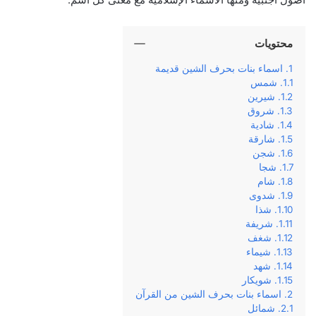
محتويات
اسماء بنات بحرف الشين قديمة
شمس
شيرين
شروق
شادية
شارقة
شجن
شجا
شام
شدوى
شذا
شريفة
شغف
شيماء
شهد
شويكار
اسماء بنات بحرف الشين من القرآن
شمائل