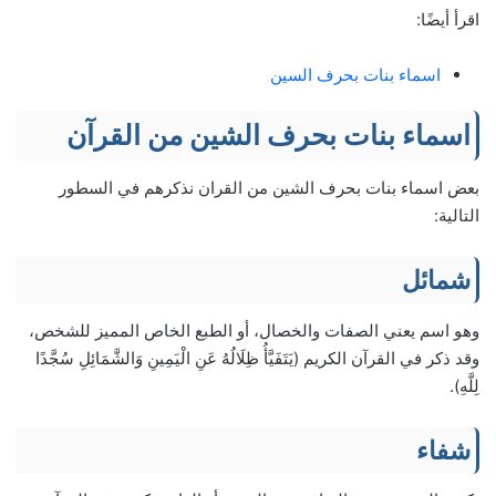
اقرأ أيضًا:
اسماء بنات بحرف السين
اسماء بنات بحرف الشين من القرآن
بعض اسماء بنات بحرف الشين من القران نذكرهم في السطور
التالية:
شمائل
وهو اسم يعني الصفات والخصال، أو الطبع الخاص المميز للشخص،
وقد ذكر في القرآن الكريم (يَتَفَيَّأُ ظِلَالُهُ عَنِ الْيَمِينِ وَالشَّمَائِلِ سُجَّدًا
لِلَّهِ).
شفاء