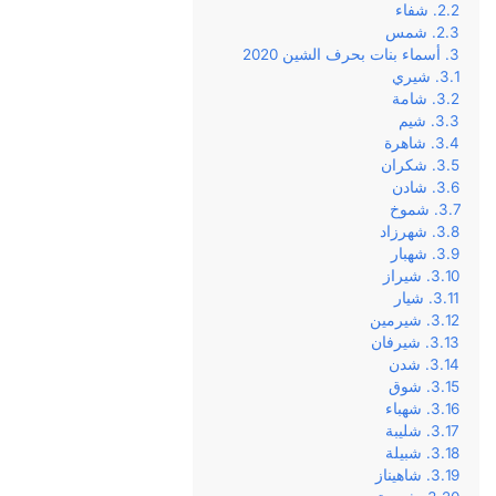
شفاء
شمس
أسماء بنات بحرف الشين 2020
شيري
شامة
شيم
شاهرة
شكران
شادن
شموخ
شهرزاد
شهبار
شيراز
شيار
شيرمين
شيرفان
شدن
شوق
شهباء
شليبة
شبيلة
شاهيناز