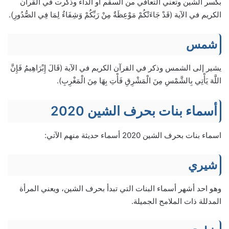
بكسر الشين وتعني التعافي من السقم أو الداء وذكرت في القرآن
الكريم في الآية (قَدْ جَاءَتْكُمْ مَوْعِظَةٌ مِنْ رَبِّكُمْ وَشِفَاءٌ لِمَا فِي الصُّدُورِ).
شمس
يشير إلى الشمس وذكر في القرآن الكريم في الآية (قَالَ إِبْرَاهِيمُ فَإِنَّ
اللَّهَ يَأْتِي بِالشَّمْسِ مِنَ الْمَشْرِقِ فَأْتِ بِهَا مِنَ الْمَغْرِبِ).
أسماء بنات بحرف الشين 2020
اسماء بنات بحرف الشين 2020 أسماء حديثة منهم الآتي:
شيري
وهو احد أشهر أسماء البنات التي تبدأ بحرف الشين، ويعني المرأة
المدللة ذات الملامح الجميلة.