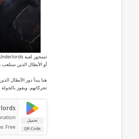
أو الأبطال الذين ستلعب 
هنا يبدأ دور الأبطال الذ
تحركاتهم. ويفوز بالجول
lords
oration
تحميل
ce:
Free
QR-Code