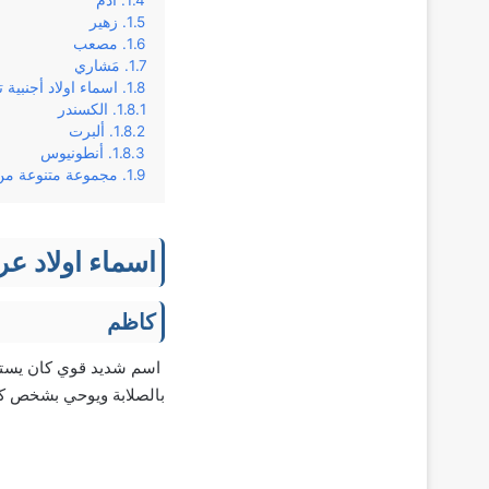
آدم
زهير
مصعب
مَشاري
اسماء اولاد أجنبية ت
الكسندر
ألبرت
أنطونيوس
مجموعة متنوعة من ا
اسماء اولاد عرب
كاظم
بالصلابة ويوحي بشخص ك