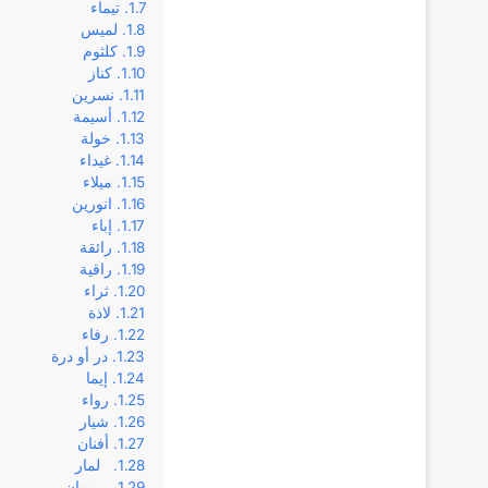
تيماء
لميس
كلثوم
كناز
نسرين
أسيمة
خولة
غيداء
ميلاء
انورين
إباء
رائقة
راقية
ثراء
لاذة
رفاء
در أو درة
إيما
رواء
شيار
أفنان
لمار
ريمان