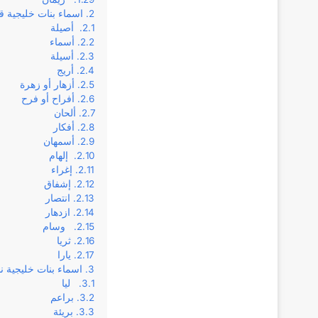
اسماء بنات خليجية ق
أصيلة
أسماء
أسيلة
أريج
أزهار أو زهرة
أفراح أو فرح
ألحان
أفكار
أسمهان
إلهام
إغراء
إشفاق
انتصار
ازدهار
وسام
ثريا
يارا
اسماء بنات خليجية نا
ليا
براعم
بريئة