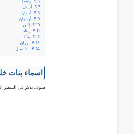
رضوة
أسيل
أجوان
أرجوان
إلين
ريناد
وانا
نوران
سلسبيل
اسماء بنات خل
سوف نذكر فى السطر التا