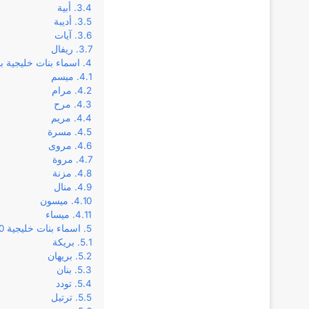
أبية
أديبة
آيات
ريفال
اسماء بنات خليجية ب
ميسم
مرام
مرح
مريم
مسرة
مروى
مروة
مزنة
منال
ميسون
ميساء
اسماء بنات خليجية 2020
بريكة
بريهان
بنان
تودد
ترتيل