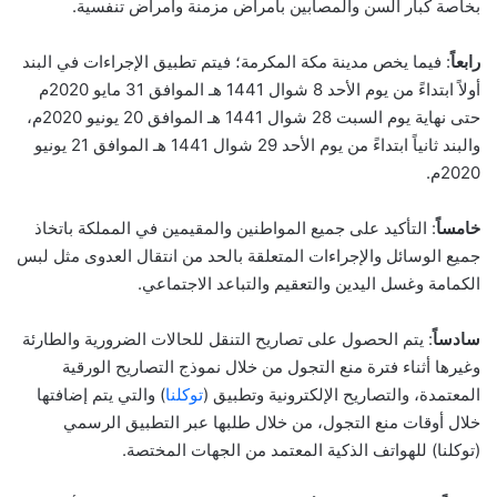
بخاصة كبار السن والمصابين بأمراض مزمنة وأمراض تنفسية.
رابعاً
: فيما يخص مدينة مكة المكرمة؛ فيتم تطبيق الإجراءات في البند
أولاً ابتداءً من يوم الأحد 8 شوال 1441 هـ الموافق 31 مايو 2020م
حتى نهاية يوم السبت 28 شوال 1441 هـ الموافق 20 يونيو 2020م،
والبند ثانياً ابتداءً من يوم الأحد 29 شوال 1441 هـ الموافق 21 يونيو
2020م.
خامساً
: التأكيد على جميع المواطنين والمقيمين في المملكة باتخاذ
جميع الوسائل والإجراءات المتعلقة بالحد من انتقال العدوى مثل لبس
الكمامة وغسل اليدين والتعقيم والتباعد الاجتماعي.
سادساً
: يتم الحصول على تصاريح التنقل للحالات الضرورية والطارئة
وغيرها أثناء فترة منع التجول من خلال نموذج التصاريح الورقية
المعتمدة، والتصاريح الإلكترونية وتطبيق (
توكلنا
) والتي يتم إضافتها
خلال أوقات منع التجول، من خلال طلبها عبر التطبيق الرسمي
(توكلنا) للهواتف الذكية المعتمد من الجهات المختصة.