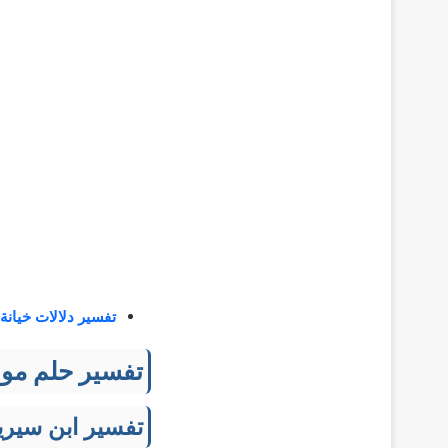
تفسير دلالات خيانة
تفسير حلم موت
تفسير ابن سيري