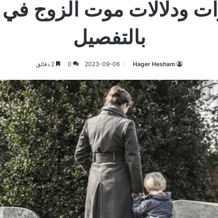
ت ودلالات موت الزوج في ا
بالتفصيل
Hager Hesham
2023-09-06
0
2 دقائق