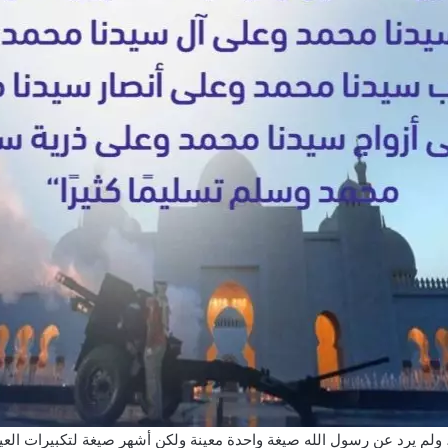
، ولم يرد عن رسول الله صيغة واحدة معينة ولكن أشهر صيغة لتكبيرات ال