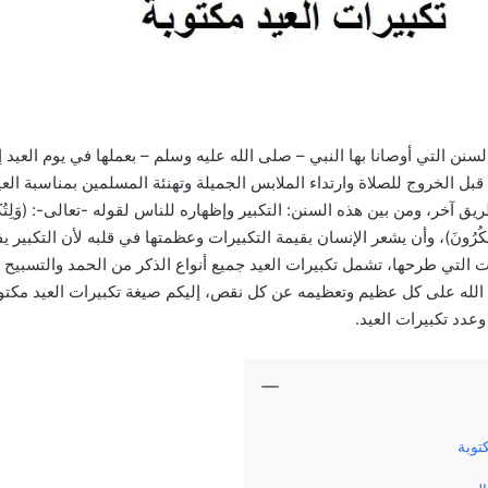
لسنن التي أوصانا بها النبي – صلى الله عليه وسلم – بعملها في يوم العي
بل الخروج للصلاة وارتداء الملابس الجميلة وتهنئة المسلمين بمناسبة العي
 ومن بين هذه السنن: التكبير وإظهاره للناس لقوله -تعالى-: (وَلِتُكْمِلُوا الْعِدَّ
َّكُمْ تَشْكُرُونَ)، وأن يشعر الإنسان بقيمة التكبيرات وعظمتها في قلبه لأن التكبي
ات التي طرحها، تشمل تكبيرات العيد جميع أنواع الذكر من الحمد والتسبيح 
م الله على كل عظيم وتعظيمه عن كل نقص، إليكم صيغة تكبيرات العيد مكتوب
وعدد تكبيرات العيد.
توبة