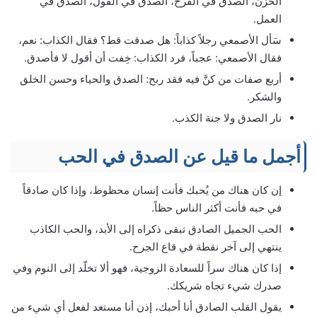
الحزن، الصدق في الفرح، الصدق في القول، الصدق في
العمل.
سَأل الأصمعي رجلاً كذاباً: هل صدقت قط؟ فقال الكذاب: نعم،
فقال الأصمعي: عجباً، فرد الكذاب: خِفت أن أقول لا فأصدق.
أربع صفات من كنَّ فيه فقد ربح: الصدق والحياء وحسن الخلق
والشكر.
نار الصدق ولا جنة الكذب.
أجمل ما قيل عن الصدق في الحب
إن كان هناك من يُحبك فأنت إنسان محظوظ، وإذا كان صادقاً
في حبه فأنت أكثر الناس حظاً.
الحب الجميل الصادق تبقى ذكراه إلى الأبد، والحب الكاذب
ينتهي إلى آخر نقطة في قاع الجرح.
إذا كان هناك سراً للسعادة الزوجية، فهو ألا تخلّد إلى النوم وفي
صدرك شيء تجاه شريكك.
يقول القلب الصادق أنا أحبك، إذن أنا مستعد لفعل أي شيء من