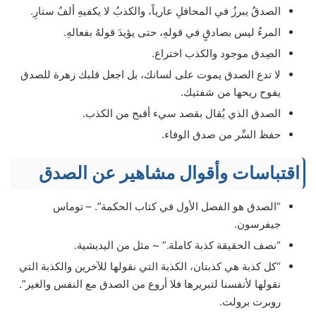
الصدقُ يبرزُ في المحافلِ عارياً، والكذبُ لا يكفيهِ ألفُ ستارِ.
المرءُ ليس بصادقٍ في قولهِ، حتى يؤيدَ قولهُ بفعالهِ.
الصِدق موجود والكذب اختراع.
لا تدع الصدق يموت على لسانك، بل اجعل قلبك زهرة للصدق
يفوح ريحها من شفتيك.
الصدق الذي يُقال بقصد سيء أقبح من الكذب.
حفظ السِّر من صدق الوفاء.
اقتباسات وأقوال مشاهير عن الصدق
“الصدق هو الفصل الأول في كتاب الحكمة”. – توماس
جيفرسون.
“نصف الحقيقة كذبة كاملة.” ~ مثل من اليديشية.
“كل كذبة هي كذبتان، الكذبة التي نقولها للآخرين والكذبة التي
نقولها لأنفسنا لتبريرها فلا أروع من الصدق مع النفس والغير”.
روبرت برولت.