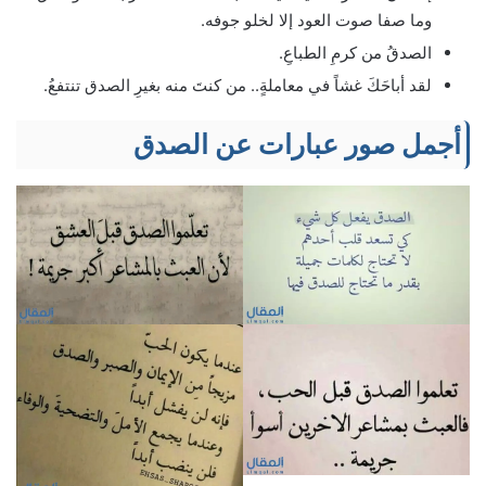
وما صفا صوت العود إلا لخلو جوفه.
الصدقُ من كرمِ الطباعِ.
لقد أباحَكَ غشاً في معاملةٍ.. من كنتَ منه بغيرِ الصدق تنتفعُ.
أجمل صور عبارات عن الصدق