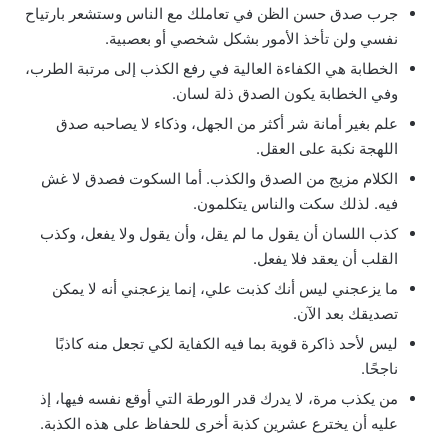
جرب صدق حسن الظن في تعاملك مع الناس وستشعر بارتياح
نفسي ولن تأخذ الأمور بشكل شخصي أو بعصبية.
الخطابة هي الكفاءة العالية في رفع الكذب إلى مرتبة الطرب،
وفي الخطابة يكون الصدق ذلة لسان.
علم بغير أمانة شر أكثر من الجهل، وذكاء لا يصاحبه صدق
اللهجة نكبة على العقل.
الكلام مزيج من الصدق والكذب. أما السكوت فصدق لا غش
فيه. لذلك سكت والناس يتكلمون.
كذب اللسان أن يقول ما لم يقل، وأن يقول ولا يفعل، وكذب
القلب أن يعقد فلا يفعل.
ما يزعجني ليس أنك كذبت علي، إنما يزعجني أنه لا يمكن
تصديقك بعد الآن.
ليس لأحد ذاكرة قوية بما فيه الكفاية لكي تجعل منه كاذبًا
ناجحًا.
من يكذب مرة، لا يدرك قدر الورطة التي أوقع نفسه فيها، إذ
عليه أن يخترع عشرين كذبة أخرى للحفاظ على هذه الكذبة.