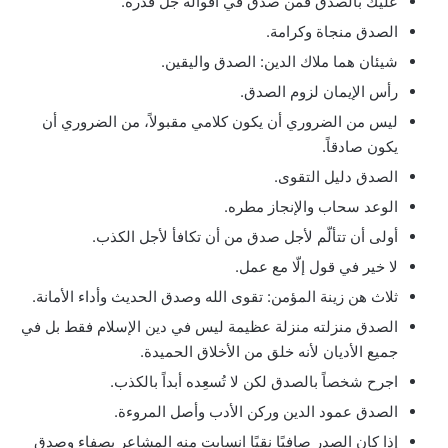
عليك بالصدق فمن صدق في أقواله جل قدره.
الصدق منجاة وكرامة.
شيئان هما ملاك الدين: الصدق واليقين.
رأس الإيمان لزوم الصدق.
ليس من الضروري أن يكون كلامي مقبولاً، من الضروري أن
يكون صادقاً.
الصدق دليل التقوى.
الوعد سحاب والإنجاز مطره.
أولى أن تتألّم لأجل صدق من أن تكافأ لأجل الكذب.
لا خير في قول إلّا مع عمل.
ثلاث هن زينة المؤمن: تقوى الله وصدق الحديث وأداء الأمانة.
الصدق منزلته منزلة عظيمة ليس في دين الإسلام فقط بل في
جميع الأديان لأنه خلق من الأخلاق الحميدة.
اجرح شخصاً بالصدق لكن لا تُسعِده أبداً بالكذب.
الصدق عمود الدين وركن الأدب وأصل المروءة.
إذا كان الصدر صافيًا نقيًا انسابت منه المشاعر بصفاء وصدق