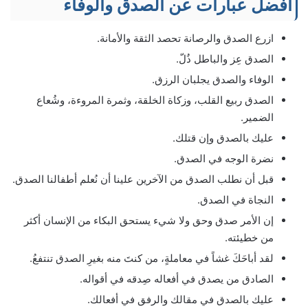
أفضل عبارات عن الصدق والوفاء
ازرع الصدق والرصانة تحصد الثقة والأمانة.
الصدق عِز والباطل ذُلّ.
الوفاء والصدق يجلبان الرزق.
الصدق ربيع القلب، وزكاة الخلقة، وثمرة المروءة، وشُعاع
الضمير.
عليك بالصدق وإن قتلك.
نضرة الوجه في الصدق.
قبل أن نطلب الصدق من الآخرين علينا أن نُعلم أطفالنا الصدق.
النجاة في الصدق.
إن الأمر صدق وحق ولا شيء يستحق البكاء من الإنسان أكثر
من خطيئته.
لقد أباحَكَ غشاً في معاملةٍ، من كنتَ منه بغيرِ الصدق تنتفعُ.
الصادق من يصدق في أفعاله صِدقه في أقواله.
عليك بالصدق في مقالك والرفق في أفعالك.