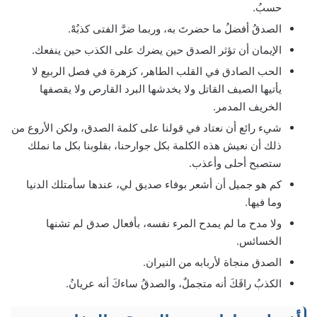
حسبُ.
الصدقُ أفضلُ ما حضرتَ به، وربما ضرَّ الفتى كذبُهْ.
الإيمان أن تؤثر الصدق حين يضرك على الكذب حين ينفعك.
الحب الصادق في القلب الطاهر، كزهرة في فصل الربيع لا
يأتيها الصيف القاتل ولا يخدشها البرد القارص ولا يقصفها
الخريف المدمر.
شيء رائع أن نعتاد في قولنا على كلمة الصدق، ولكن الأروع من
ذلك أن نعيش هذه الكلمة بكل جوارحنا، بقلوبنا بكل ما نملك
ستصبح أحلى وأعذب.
كم هو جميل أن أشعر بوفاء صديق لي، عندها سأمتلك الدنيا
وما فيها.
ولا مدح ما لم يمدح المرء نفسه، بأفعال صدق لم تشنها
الخسائس.
الصدق منجاة لأربابه من النيران.
الكذبُ راقَكَ أنه متجملٌ، والصدقُ ساءكَ أنه عريانُ.