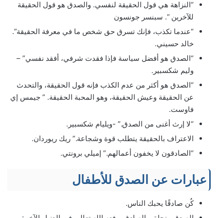
“النزاهة هي قول الحقيقة لنفسي. والصدق هو قول الحقيقة
للآخرين “. سبنسر جونسون
“عندما تكذب، فإنك تسرق حق شخص ما في معرفة الحقيقة”.
خالد حسيني.
“الصدق هو أفضل سياسة فإذا فقدت شرفي، أفقد نفسي” –
وليم شكسبير.
“الصدق هو أكثر من عدم الكذب فإنه قول الحقيقة، والتحدث
عن الحقيقة وعيش الحقيقة، وهو المحبة الحقيقة. ” جيمس إي
فاوست.
“لا إرث أغنى من الصدق.” -ويليام شكسبير.
الاعتراف بالحقيقة يتطلب قوة وشجاعة.” ريك ريوردان.
“الصادقون لا يخفون أعمالهم.” إميلي برونتي.
عبارات عن الصدق للأطفال
كُن صادقًا يحبك الناس.
الصدق منجاة، والصادق يرفعه الله تعالى في الدنيا والآخرة.