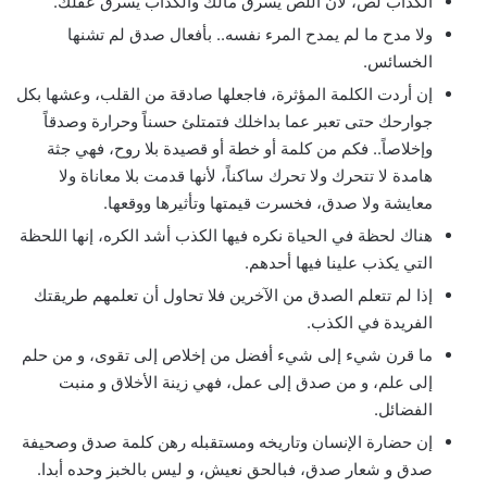
الكذاب لص، لأن اللص يسرق مالك والكذاب يسرق عقلك.
ولا مدح ما لم يمدح المرء نفسه.. بأفعال صدق لم تشنها
الخسائس.
إن أردت الكلمة المؤثرة، فاجعلها صادقة من القلب، وعشها بكل
جوارحك حتى تعبر عما بداخلك فتمتلئ حسناً وحرارة وصدقاً
وإخلاصاً.. فكم من كلمة أو خطة أو قصيدة بلا روح، فهي جثة
هامدة لا تتحرك ولا تحرك ساكناً، لأنها قدمت بلا معاناة ولا
معايشة ولا صدق، فخسرت قيمتها وتأثيرها ووقعها.
هناك لحظة في الحياة نكره فيها الكذب أشد الكره، إنها اللحظة
التي يكذب علينا فيها أحدهم.
إذا لم تتعلم الصدق من الآخرين فلا تحاول أن تعلمهم طريقتك
الفريدة في الكذب.
ما قرن شيء إلى شيء أفضل من إخلاص إلى تقوى، و من حلم
إلى علم، و من صدق إلى عمل، فهي زينة الأخلاق و منبت
الفضائل.
إن حضارة الإنسان وتاريخه ومستقبله رهن كلمة صدق وصحيفة
صدق و شعار صدق، فبالحق نعيش، و ليس بالخبز وحده أبدا.