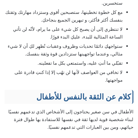
ستخسرين.
مع كل خطوة تخطينها، ستصبحين أقوى وستزداد مهارتك وثقتك
بنفسك أكثر فأكثر، و تبهرين الجميع بنجاحكِ.
لا تنتظري إلى أن يصبح كل شيء على ما يرام، لأنّه لن تأتي
الساعة المثالية للبدء، عليكِ البدء فورًا.
ستواجهكِ دائمًا تحديات وظروف وعقبات تُظهِر لكِ أن لا شيء
مثالي، وعندما تواجهينها ستزدادين قوة وثقة بنفسك.
تقبّلي ما أنتِ عليه، واستمتعي بكل ما تفعلينه.
لا تخافي من العواصف لأنها لن تهُب إلا إذا كنتِ قادرة على
مواجهتها.
كلام عن الثقة بالنفس للأطفال
الأطفال في سن صغير يحتاجون إلى الأشخاص الذي تدعمهم نفسيًا
لبناء شخصية قوية لديها ثقة في نفسها للاستفادة بها طوال فترة
حياتهم، ومن بين العبارات التي تدعمهم نفسيًا.