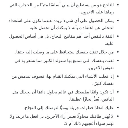
الناجح هو من يستطيع أن يبني أساسًا متينًا من الحجارة التي
رماها عليه الآخرون.
يمكن الحصول على أي شيء تريده عندما تكون على استعداد
لتتخلى عن اعتقادك بأنه لا يمكنك أن تحصل عليه
الثقة بالنفس أحد أهم مفاتيح النجاح، بل هي أساس الحصول
عليه.
من خلال ثقتك بنفسك ستحافظ على ما وصلت إليه حتمًا.
ثقتك بنفسك التي تتمتع بها ستولد الكثير مما تشعر به في
نفوس الآخرين.
إذا فعلت الأشياء التي يمكنك القيام بها، فسوف تندهش من
نفسك كثيرًا.
أن تكون واثقًا بطبيعتك في عالم يحاول دائمًا أن يجعلك مثل
الباقين، يُعدُّ إنجازًا عظيمًا.
عليك اتخاذ خطوات جريئة يوميًّا لتوصلك إلى النجاح.
لا تُهدر طاقتك محاولًا تغيير آراء الآخرين، بل افعل ما تريد، ولا
تهتم سواء أعجبهم ذلك أم لا.