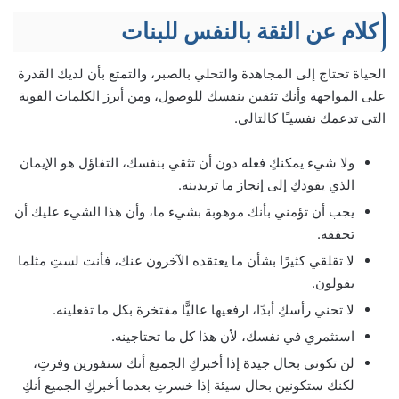
كلام عن الثقة بالنفس للبنات
الحياة تحتاج إلى المجاهدة والتحلي بالصبر، والتمتع بأن لديك القدرة
على المواجهة وأنك تثقين بنفسك للوصول، ومن أبرز الكلمات القوية
التي تدعمك نفسيـًا كالتالي.
ولا شيء يمكنكِ فعله دون أن تثقي بنفسك، التفاؤل هو الإيمان
الذي يقودكِ إلى إنجاز ما تريدينه.
يجب أن تؤمني بأنك موهوبة بشيء ما، وأن هذا الشيء عليك أن
تحققه.
لا تقلقي كثيرًا بشأن ما يعتقده الآخرون عنك، فأنت لستِ مثلما
يقولون.
لا تحني رأسكِ أبدًا، ارفعيها عاليًّا مفتخرة بكل ما تفعلينه.
استثمري في نفسك، لأن هذا كل ما تحتاجينه.
لن تكوني بحال جيدة إذا أخبركِ الجميع أنك ستفوزين وفزتِ،
لكنك ستكونين بحال سيئة إذا خسرتِ بعدما أخبركِ الجميع أنكِ