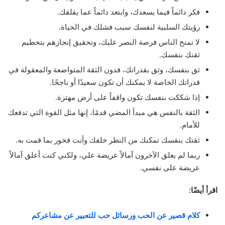
فكر دائماً فيما يسعدك، وابتعد دائماً عما يقلقك.
رؤيتك السلبية لنفسك سبب فشلك في الحياة.
لا تمنح الناس فرصة النصر عليك، وتحقيق إنجازهم بتحطيم
ثقتك بنفسك.
ثق بنفسك، وثق بقدراتك، فدون الثقة المتواضعة والمعقولة في
قدراتك الخاصة لا يمكنك أن تكون سعيدًا أو ناجحًا.
إذا شككت بنفسك تكون واقفاً على أرض مهتزة.
الثقة بالنفس هي مبدأ المضي قدمًا، إنها مثل القوة التي تدفعك
للأمام.
ثقتك بنفسك تمكنك من النظر خلفك وأنت فخور بما قمت به.
ربما لم يعلق الآخرون آمالاً عريضة علي، ولكني كنت أعلق آمالاً
عريضة على نفسي.
اقرأ أيضًا:
كلام قصير عن الحب ورسائل حب للتعبير عن مشاعركم