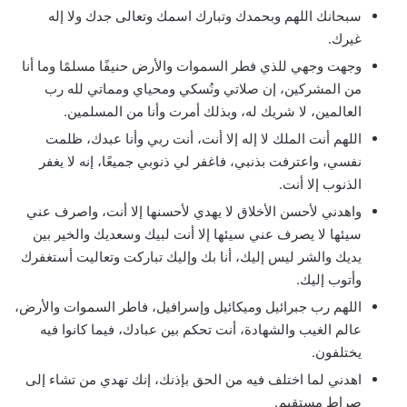
سبحانك اللهم وبحمدك وتبارك اسمك وتعالى جدك ولا إله
غيرك.
وجهت وجهي للذي فطر السموات والأرض حنيفًا مسلمًا وما أنا
من المشركين، إن صلاتي ونُسكي ومحياي ومماتي لله رب
العالمين، لا شريك له، وبذلك أمرت وأنا من المسلمين.
اللهم أنت الملك لا إله إلا أنت، أنت ربي وأنا عبدك، ظلمت
نفسي، واعترفت بذنبي، فاغفر لي ذنوبي جميعًا، إنه لا يغفر
الذنوب إلا أنت.
واهدني لأحسن الأخلاق لا يهدي لأحسنها إلا أنت، واصرف عني
سيئها لا يصرف عني سيئها إلا أنت لبيك وسعديك والخير بين
يديك والشر ليس إليك، أنا بك وإليك تباركت وتعاليت أستغفرك
وأتوب إليك.
اللهم رب جبرائيل وميكائيل وإسرافيل، فاطر السموات والأرض،
عالم الغيب والشهادة، أنت تحكم بين عبادك، فيما كانوا فيه
يختلفون.
اهدني لما اختلف فيه من الحق بإذنك، إنك تهدي من تشاء إلى
صراط مستقيم.