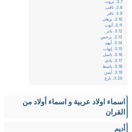
ثروت
ثاقب
باقر
برهان
أيوب
باتر
برجس
أيهم
إيهاب
باسل
بادي
باسط
أيمن
بارع
اسماء اولاد عربية و اسماء أولاد من
القران
أديم