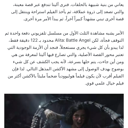
يعاني من بنية شبيهة بالحلقات. فنرى آليتا تندفع عبر قصة معينة،
والتي تصعد إلى ذروة عملاقة، ثم يأخذ الفيلم استراحة وينتقل إلى
قصة أخرى تبني مشهداً كبيراً آخراً، ثم يبدأ الأمر مرة أخرى.
الأمر يشبه مشاهدة الثلث الأول من مسلسل تلفزيوني دفعة واحدة ثم
التوقف فجأة، لكن Alita: Battle Angel محدود بـ 122 دقيقة فقط،
لذا يبدو بأن كل شيء يجري مستعجلاً. فنجد أن الأزمة الوجودية التي
تعتبر محور القصة الأصلية، والتي تصارع فيها آليتا لمعرفة من هي
ومن أين جاءت، يتم حلها بسرعة، لأنه يجب الكشف عن كل شيء
بوضوح بهدف الوصول إلى مشهد الآكشن المذهل التالي. لذا فإن
الفيلم أقرب لأن يكون فيلماً هوليوودياً ضخماً مليئاً بالآكشن أكثر من
فيلم خيال علمي قوي.