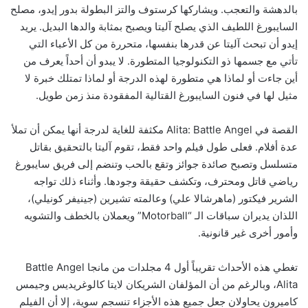
بالدهشة والتعجب. ويشاركها كرستوف والتز البطولة بدور إيدو، مصلح
السايبورغ اللطيف الذي يصلح آليتا ويصبح بمثابة والدها البديل. يريد
إيدو أن تبحث آليتا عن قدرها بنفسها، متحررة من كل الأعباء التي
تأتي مع جسمها ذو التكنولوجيا المتطورة. لا يبدو أن أحداً يعرف من
أين جاءت أو لماذا هي متطورة لهذه الدرجة أو لماذا تمتلك خبرة لا
مثيل لها في فنون السايبورغ القتالية المفقودة منذ زمن طويل.
القصة في Alita: Battle Angel مكثفة للغاية لدرجة أنها يمكن أن تملأ
عدة أفلام. فعلى طول فيلم واحد فقط، تقوم آليتا بالتحقيق بقاتل
متسلسل وتصبح صائدة جوائز وتقع بالحب وتنضم إلى فريق سايبورغ
رياضي قاتل ومحترف، وتكشف حقيقة وجودها. وأثناء ذلك تواجه
الشرير فيكتور (ماهرشالا علي) وعالمته تشيرين (جينيفر كونيلي)،
اللذان يديران سباقات الـ “Motorball” ويعملان بالخطف والتشويه
وأمور أخرى غير قانونية.
تغطي هذه الأحداث تقريباً أول 4 مجلدات من مانجا Battle Angel
Alita، وبالرغم من أن المؤلفان الشريكان لايتا كالوغريديس وجيمس
كاميرون يحاولان جعل جميع هذه الأجزاء تنسجم سوية، إلا أن الفيلم