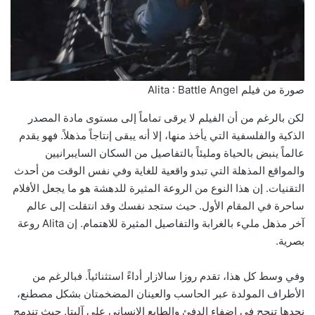
صورة من فيلم Alita : Battle Angel
لكن بالرغم من أن الفيلم لا يرقى تماماً إلى مستوى مادة المصدر
الذكية والفلسفية التي يأخذ منها، إلا أنه يبقى إنتاجاً مذهلاً. فهو يقدم
عالماً ينبض بالحياة ومليئاً بالتفاصيل من السكان السايبرانيين
والمواقع المذهلة التي تبدو واقعية للغاية وفي نفس الوقت من أحدث
التقنيات. إن هذا النوع من الروعة المثيرة للدهشة هو ما يجعل الأفلام
ساحرة في المقام الأول. حيث ستجد نفسك وقد انتقلت إلى عالم
آخر مذهل مليء بالغرابة والتفاصيل المثيرة للاهتمام. إن Alita روعة
بصرية.
وفي وسط كل هذا، تقدم روزا سالازار أداءً استثنائياً. فبالرغم من
الأطراف المولدة عبر الحاسب والعينان المضخمتان بشكل مصطنع،
نجدها تنجح في إضفاء الدفئ والطابع الإنساني على آليتا. حيث تندمج