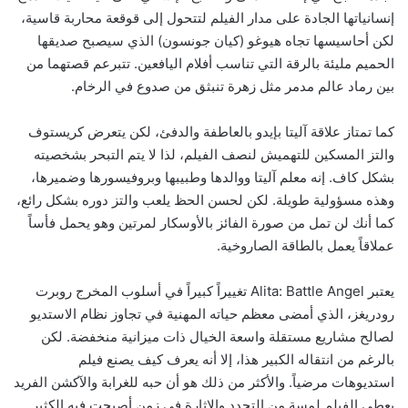
إنسانياتها الجادة على مدار الفيلم لتتحول إلى قوقعة محاربة قاسية،
لكن أحاسيسها تجاه هيوغو (كيان جونسون) الذي سيصبح صديقها
الحميم مليئة بالرقة التي تناسب أفلام اليافعين. تتبرعم قصتهما من
بين رماد عالم مدمر مثل زهرة تنبثق من صدوع في الرخام.
كما تمتاز علاقة آليتا بإيدو بالعاطفة والدفئ، لكن يتعرض كريستوف
والتز المسكين للتهميش لنصف الفيلم، لذا لا يتم التبحر بشخصيته
بشكل كاف. إنه معلم آليتا ووالدها وطبيبها وبروفيسورها وضميرها،
وهذه مسؤولية طويلة. لكن لحسن الحظ يلعب والتز دوره بشكل رائع،
كما أنك لن تمل من صورة الفائز بالأوسكار لمرتين وهو يحمل فأساً
عملاقاً يعمل بالطاقة الصاروخية.
يعتبر Alita: Battle Angel تغييراً كبيراً في أسلوب المخرج روبرت
رودريغز، الذي أمضى معظم حياته المهنية في تجاوز نظام الاستديو
لصالح مشاريع مستقلة واسعة الخيال ذات ميزانية منخفضة. لكن
بالرغم من انتقاله الكبير هذا، إلا أنه يعرف كيف يصنع فيلم
استديوهات مرضياً. والأكثر من ذلك هو أن حبه للغرابة والآكشن الفريد
يعطي الفيلم لمسة من التجدد والإثارة في زمن أصبحت فيه الكثير