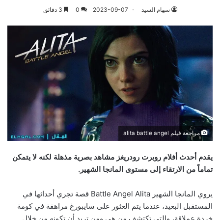
سهام السيد
2023-09-07
0
3 دقائق
مراجعة فيلم alita battle angel
يقدم أحدث أفلام روبرت رودريغز مشاهد بصرية مذهلة لكنه لا يتمكن
تماماً من الارتقاء إلى مستوى المانجا الشهير.
يروي المانجا الشهير Battle Angel Alita قصة تجري أحداثها في
المستقبل البعيد، عندما يتم العثور على سايبورغ مراهقة في كومة
خردة عملاقة، والتي تكتشف من هي ومن تريد أن تكونه من خلال