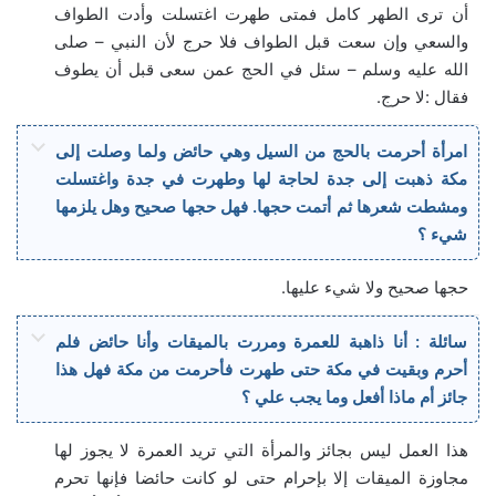
أن ترى الطهر كامل فمتى طهرت اغتسلت وأدت الطواف
والسعي وإن سعت قبل الطواف فلا حرج لأن النبي – صلى
الله عليه وسلم – سئل في الحج عمن سعى قبل أن يطوف
فقال :لا حرج.
امرأة أحرمت بالحج من السيل وهي حائض ولما وصلت إلى
مكة ذهبت إلى جدة لحاجة لها وطهرت في جدة واغتسلت
ومشطت شعرها ثم أتمت حجها. فهل حجها صحيح وهل يلزمها
شيء ؟
حجها صحيح ولا شيء عليها.
سائلة : أنا ذاهبة للعمرة ومررت بالميقات وأنا حائض فلم
أحرم وبقيت في مكة حتى طهرت فأحرمت من مكة فهل هذا
جائز أم ماذا أفعل وما يجب علي ؟
هذا العمل ليس بجائز والمرأة التي تريد العمرة لا يجوز لها
مجاوزة الميقات إلا بإحرام حتى لو كانت حائضا فإنها تحرم