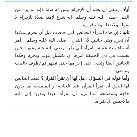
أولا :
ينبغي أن نعلم أن الإحرام ليس له صلة فإنه لم يرد عن
النبي -صلى الله عليه وسلم -أنه شرع لأمته صلاة للإحرام لا
بقوله ولابفعله ولا بإقراره.
ثانيا :
إن هذه المرأة الحائض التي حاضت قبل أن تحرم يمكنها
أن تحرم وهي حائض لأن النبي – صلى الله عليه وسلم – أمر
أسماء بنت عميس امرأة أبي بكر -رضي الله عنه وعنها- حين
نفست في ذي الحليفة أمرها أن تغتسل بثوب وتحرم وهكذا
الحائض أيضا وتبقى على إحرامها حتى تطهر ثم تطوف بالبيت
وتسعى.
وأما قوله في السؤال : هل لها أن تقرأ القران؟
فنعم الحائض
لها الحق أن تقرأ القرآن عند الحاجة أو المصلحة أما بدون
حاجة ولمصلحة إنما تريد أن تقرأه تعبدا وتقربا إلى الله
فالأحسن أل تقرأه.