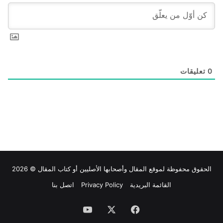
0
تعليقات
الحقوق محفوظة لموقع
المقال
وأصحابها الأصليين أو كتاب المقال © 2026
القائمة البريدية
Privacy Policy
اتصل بنا
فيسبوك
‫X
‫YouTube