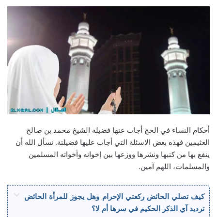
أحكام النساء في الحج أجاب عنها فضيلة الشيخ محمد بن صالح
العثيمين فهذه بعض الاسئلة التي أجاب عليها فضيلتة. نسأل الله أن
ينفع بها من كتبها ونشرها ووزعها بين إخوانه وأخواته المسلمين
والمسلمات، اللهم آمين.
كيف تصلي الحائض ركعتي الإحرام وهل يجوز للمرأة الحائض
ترديد آي الذكر الحكيم في سرها أم لا؟