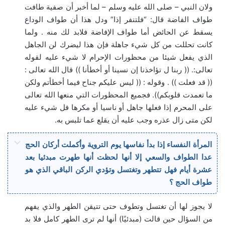
ولان النبي – صلى الله عليه وسلم – لما أخبر أن صفية طافت
طواف الفاضة قال: “فلتنفر إذا” ودل هذا أن طواف الوداع
يسقط عن الحائض أما طواف الإفاضة فلابد لك منه . ولما
كانت تحللت من كل شيء جاهلة فإن هذا ليضرك لن الجاهل
الذي يفعل شيئا من محظورات الإحرام لا شيء عليه لقوله
تعالى:. (( ربنا ل تؤاخذنا إن نسينا أو أخطأنا )) قال الله تعالى :
(( قد فعلت )) . وقوله : (( ليس عليكم جناح فيما أخطأتم ولكن
ما تعمدت قلوبكم)). فجميع المحظورات التي منعها الله تعالى
على المحرم إذا فعلها جاهل أو ناسيا أو مكرها فل شيء عليه
لكن متى زال عذره وجب عليه أن يقلع عما تلبس به.
المرأة النفساء إذا بدأ نفاسها يوم التروية وأكملت أركان الحج
عدا الطواف والسعي إلا أنها لحظت أنها طهرت مبدئيا بعد
عشرة أيام فهل تتطهر وتغتسل وتؤدي الركن الباقي الذي هو
طواف الحج ؟
لا يجوز لها أن تغتسل وتطوف حتى تتيقن الطهر والذي يفهم
من السؤال حين قالت (مبدئيًا) أنها لم ترى الطهر كامل فلا بد