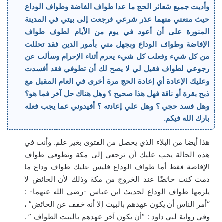
وأديت جميع شعائر الحج ما عدا طواف الفاضة وطواف الوداع
حيث منعني منهما عذر شرعي فرجعت إلى بيتي في المدينة
المنورة على أن أعود في يوم من الأيام لطوف طواف
الإفاضة وطواف الوداع وبجهل مني بأمور الدين فقد تحللت
من كل شيء وفعلت كل شيء يحرم أثناء الإحرام وسألت عن
رجوعي لطواف فقيل لي لا يصح لك أن تطوفي فقد أفسدت
وعليك الإعادة أي إعادة الحج مرة أخرى في العام المقبل مع
ذبح بقرة أو ناقة فهل هذا صحيح ؟ وهل هناك حل آخر فما هو؟
وهل فسد حجي ؟ وهل علي إعادته ؟ أفيدوني عما يجب فعله
بارك الله فيكم.
هذا أيضا من البلاء الذي يحصل من الفتوى بغير علم. وأنت في
هذه الحالة يجب عليك أن ترجعي إلى مكة وتطوفي طواف
الإفاضة فقط أما طواف الوداع فليس عليك طواف وداع ما
دمت كنت حائضًا عند الخروج من مكة وذلك لأن الحائض لا
يلزمها طواف الوداع لحديث ابن عباس -رضي الله عنهما- :
“أمر الناس أن يكون عهدهم بالبيت إلا أنه خفف عن الحائض” ،
وفي رواية لبي داود : “أن يكون آخر عهدهم بالبيت الطواف ” .