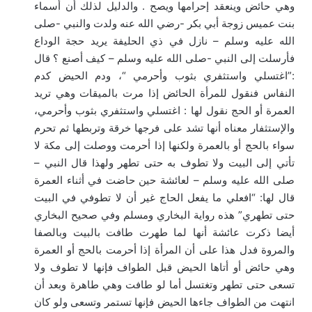
وهي حائض وينعقد إحرامها ويصح . والدليل لذلك أن أسماء
بنت عميس زوجة أبي بكر -رضي الله عنه ولدت والنبي -صلى
الله عليه وسلم – نازل في ذي الحليفة يريد حجة الوداع
فأرسلت إلى النبي -صلى الله عليه وسلم – كيف أصنع ؟ قال
:”اغتسلي واستثفري بثوب وأحرمي “، ودم الحيض كدم
النفاس فنقول للمرأة الحائض إذا مرت بالميقات وهي تريد
العمرة أو الحج نقول لها : اغتسلي واستثفري بثوب وأحرمي،
والإستثفار معناه أنها تشد على فرجها خرقة وتربطها ثم تحرم
سواء بالحج أو بالعمرة ولكنها إذا أحرمت ووصلت إلى مكة لا
تأتي إلى البيت ولا تطوف به حتى تطهر ولهذا قال النبي –
صلى الله عليه وسلم – لعائشة حين حاضت في أثناء العمرة
قال لها: “افعلي ما يفعل الحاج غير أن لا تطوفي في البيت
حتى تطهري” هذه رواية البخاري ومسلم وفي صحيح البخاري
أيضا ذكرت عائشة أنها لما طهرت طافت بالبيت وبالصفا
والمروة فدل هذا على أن المرأة إذا أحرمت بالحج أو العمرة
وهي حائض أو أتاها الحيض قبل الطواف فإنها لا تطوف ولا
تسعى حتى تطهر وتغتسل أما لو طافت وهي طاهرة وبعد أن
انتهت من الطواف جاءها الحيض فإنها تستمر وتسعى ولو كان