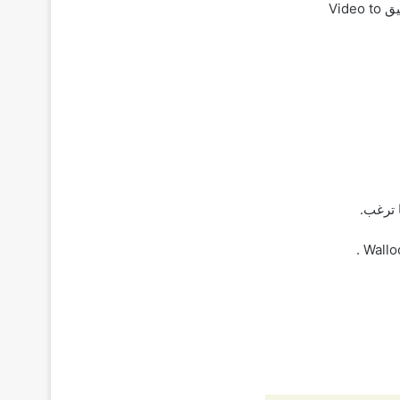
لإعداد خلفية حية على هاتف Android، ستحتاج إلى تطبيق تابع لجهة خارجية. ويمكنك استخدام تطبيق Video to
 ترغب.