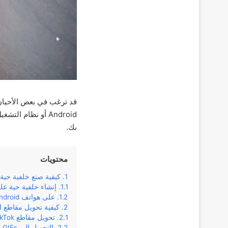
قد ترغب في بعض الأحيان 
بك.
محتويات
كيفية صنع خلفية حية
إنشاء خلفية حية على hone
على هواتف Android
كيفية تحويل مقاطع الفيديو أو صور F
تحويل مقاطع TikTok
التحويل إلى GIFs