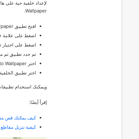
Wallpaper.
افتح تطبيق Video to Wallpaper.
اضغط على علامة
+
اضغط على اختيار ث
ثم حدد تطبيق ثم مو
اختر Video to Wallpaper من القائمة ثم Set Wallpape.
اختر تطبيق الخلفي
ويمكنك استخدام تطبيقات أخرى، مثل: Live Wallpapers أو Maker
إقرأ أيضًا:
كيف يمكنك قص مقطع فيديو على ه
كيفية تنزيل مقاطع الفيد