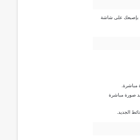
غط بإصبعك على شاشة
بوم Live Photos الخاص بك ثم تحديد صورة مباشرة
ائط الجديد.