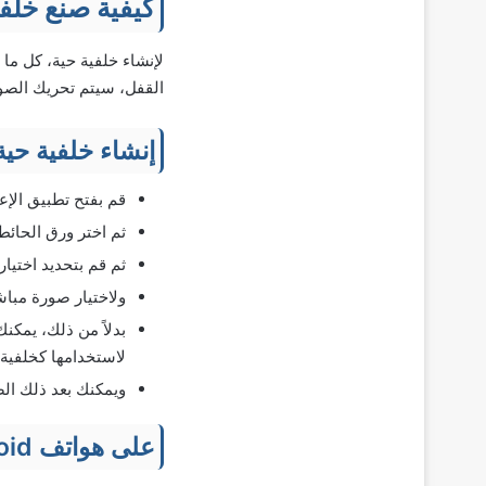
كيفية صنع خلفي
لإنشاء خلفية حية، كل ما
القفل، سيتم تحريك الصور
إنشاء خلفية حية على 
قم بفتح تطبيق الإ
ثم اختر ورق الحائ
ثم قم بتحديد اختيار
ولاختيار صورة مباشرة، اضغط على Live في الخيارات
لاستخدامها كخلفية
ويمكنك بعد ذلك الض
على هواتف Android