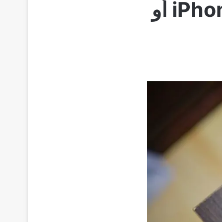
كيفية إنشاء خلفية حية على هاتف iPhone أو