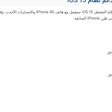
تقول شركة Apple أن نظام التشغيل iOS 15 سيعمل مع هاتف e 6S
i السابقة.
iP
i