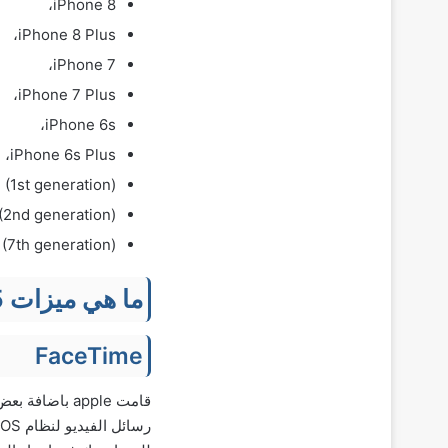
iPhone 8،
iPhone 8 Plus،
iPhone 7،
iPhone 7 Plus،
iPhone 6s،
iPhone 6s Plus،
(1st generation)،
(2nd generation).
(7th generation).
ما هي ميزات iOS 15
FaceTime