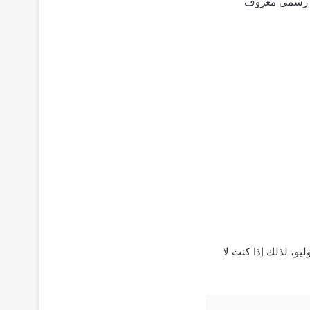
في الأسواق. طبعا لا شيء رسمي معروف
لعام في شهر يوليو، لذلك إذا كنت لا