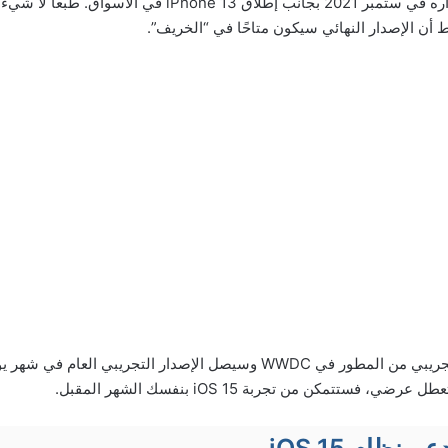
نظام التشغيل سيتم إصداره في ستمبر 2021 بجانب إطلاق iPhone 13 
 أن الإصدار النهائي سيكون متاحًا في “الخريف”.
وقد تم إطلاق الإصدار التجريبي من المطور في WWDC وسيصل الإصدار التجريبي ا
فستتمكن من تجربة iOS 15 بنفسك الشهر المقبل.
 نظام iOS 15