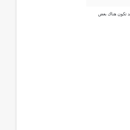
iPhon والإصدارات الأحدث. وقد تكون هناك بعض