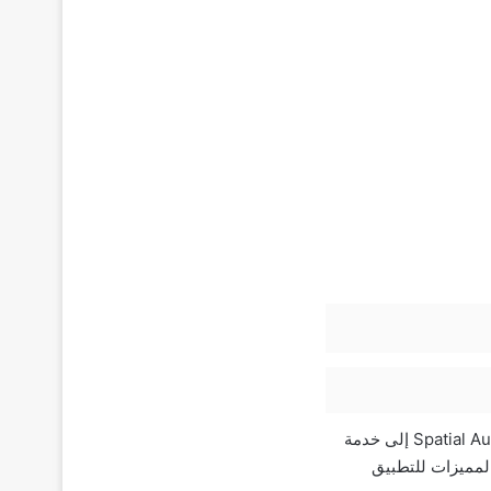
قامت apple باضافة بعض التحسينات الجديدة للتطبيق في نظام التشغيل iOS 15، مثل: تطبيق Spatial Audio إلى خدمة
. كما قامت apple باضافة العديد من المميزات للتطبيق