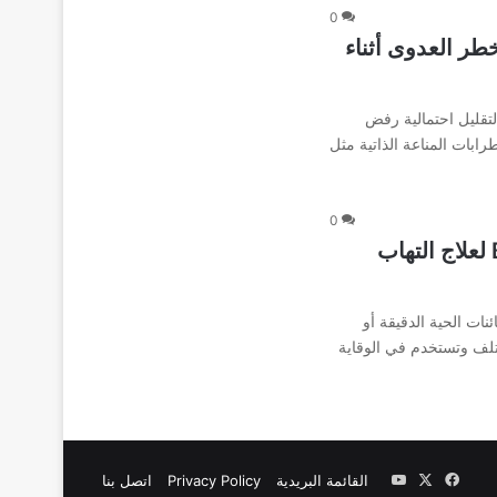
0
 نصائح لتقليل خطر العدوى أثناء
لتقليل احتمالية رفض
ابات المناعة الذاتية مثل
0
الأدوية البيولوجية Biologics medications لعلاج التهاب
نات الحية الدقيقة أو
مؤتلف وتستخدم في الوقاية
‫X
فيسبوك
‫YouTube
القائمة البريدية
Privacy Policy
اتصل بنا