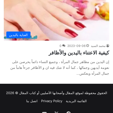
العناية باليدين
محمد السيد
2023-09-06
0
كيفية الاعتناء باليدين والأظافر
إن اليدين من مظاهر جمال المرأة ، وجميع النساء دائماً يحرصن على
نعومة أيديهن وجمالها ، كما أنه لا شك فيه ان و الأظافر جزءاً هاماً من
جمال المرأه ويعكس…
الحقوق محفوظة لموقع
المقال
وأصحابها الأصليين أو كتاب المقال © 2026
القائمة البريدية
Privacy Policy
اتصل بنا