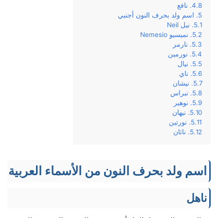
نافع
اسم ولد بحرف النون أجنبي
نيل Neil
نميسيو Nemesio
نارمر
نورمين
نيال
ناي
نيشان
نبراس
نوهير
نيهان
نورتين
ناثان
اسم ولد بحرف النون من الأسماء العربية
ناهل