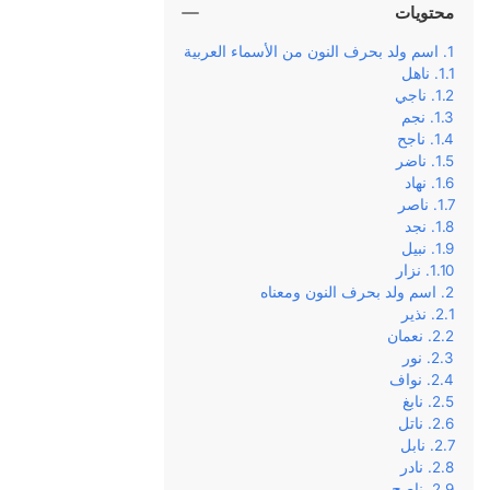
محتويات
اسم ولد بحرف النون من الأسماء العربية
ناهل
ناجي
نجم
ناجح
ناضر
نهاد
ناصر
نجد
نبيل
نزار
اسم ولد بحرف النون ومعناه
نذير
نعمان
نور
نواف
نابغ
ناتل
نابل
نادر
ناصح