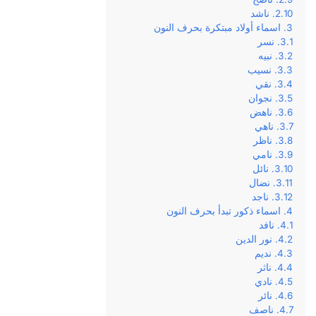
ناشد
اسماء أولاد مبتكرة بحرف النون
نسر
نبيه
نسيب
نقي
نجوان
ناهض
ناهي
ناظر
نامي
نائل
نضال
ناجد
اسماء ذكور تبدأ بحرف النون
نافد
نور الدين
نديم
ناثر
نادي
نائر
ناصف