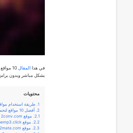
في هذا
المقال
10 مواقع مجانية لتحويل أي فيديو من موقع
بشكل مباشر وبدون برامج
محتويات
طريقة استخدام مواقع ت
أفضل 10 مواقع لتحميل وتحويل الفيديو من اليوتيوب إلى MP3
موقع 2conv.com
موقع youtubemp3.click
موقع y2mate.com