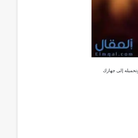
قطع صوتي بصيغة mp3، وتحميله إلى جهازك