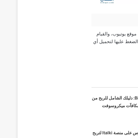
موقع يوتيوب، والقيام
الضغط عليها لتحميل أي
Bing Rewards: دليلك الشامل للربح من
مكافآت ميكروسوفت
كيف تصبح مدرس على منصة Italki لتربح