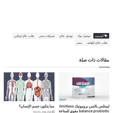
الوسوم
توصيل دواء
توصيل علاج
صيدليات مصر
طلب علاج اونلاين
طلب علاج بالهاتف
مصر
مقالات ذات صلة
ليمتلس بالنس بروبيوتيك limitless
مما يتكون جسم الإنسان؟
balance probiotic مقوي للمناعة
2023-09-06