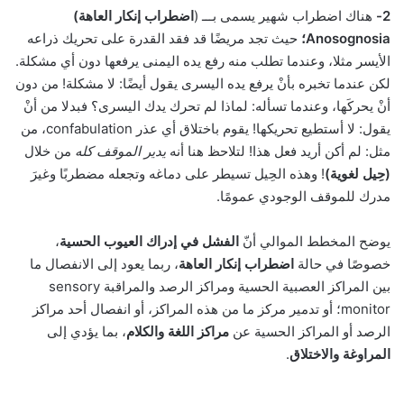
2-
هناك اضطراب شهير يسمى بـــ (
اضطراب إنكار العاهة)
Anosognosia؛
حيث تجد مريضًا قد فقد القدرة على تحريك ذراعه
الأيسر مثلا، وعندما تطلب منه رفع يده اليمنى يرفعها دون أي مشكلة.
لكن عندما تخبره بأنْ يرفع يده اليسرى يقول أيضًا: لا مشكلة! من دون
أنْ يحركَها، وعندما تسأله: لماذا لم تحرك يدك اليسرى؟ فبدلا من أنْ
يقول: لا أستطيع تحريكها! يقوم باختلاق أي عذر confabulation، من
مثل: لم أكن أريد فعل هذا! لتلاحظ هنا أنه
يدير الموقف كله
من خلال
(حِيل لغوية)
! وهذه الحِيل تسيطر على دماغه وتجعله مضطربًا وغيرَ
مدرك للموقف الوجودي عمومًا.
يوضح المخطط الموالي أنّ
الفشل في إدراك العيوب الحسية
،
خصوصًا في حالة
اضطراب إنكار العاهة
، ربما يعود إلى الانفصال ما
بين المراكز العصبية الحسية ومراكز الرصد والمراقبة sensory
monitor؛ أو تدمير مركز ما من هذه المراكز، أو انفصال أحد مراكز
الرصد أو المراكز الحسية عن
مراكز اللغة والكلام
، بما يؤدي إلى
المراوغة والاختلاق
.