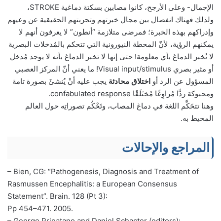
الإجمال- وعلى الأرجح، كانوا مصابين بسكتة دماغية STROKE،
ولذلك فهناك انفصال بين مجال خبرتهم وتجربتهم الحقيقية عن وعيهم
وإدراكهم بهذه الخبرة؛ فمرضى متلازمة “أنطون” لا يعرفون أنهم لا
يمكنهم الرؤية، لأنّ المحطة النيورونية التي تتحكم بالمُدخلات البصرية
لا تُخبر الدماغ بأي معلومة! حتى إنها لا تخبر الدماغ بأنه لا يوجد مُدخل
أو مثير بصري Visual input/stimulus! ما يعني أنّ المركز العصبي
المسؤول عن الرد أو
اختلاق محادثة
يجب عليه أنْ يُنشئَ بصورة تامة
ومحبوكة ردًّا مُراوِغًا مُختَلَقًا confabulated response.
وهنا تتحَكَّم اللغة في دماغ المصاب، وتَحْكُم تصوراتِه حول العالم
المحيط به.
المراجع والإحالات
– Bien, CG: “Pathogenesis, Diagnosis and Treatment of
Rasmussen Encephalitis: a European Consensus
Statement”. Brain. 128 (Pt 3):
Pp 454–471. 2005.
– George Prigatano and Daniel Schacter (editors):