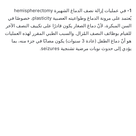
1-
في عمليات إزالة نصف الدماغ الشهيرة hemispherectomy
يُعتمد على مرونة الدماغ وطواعيته العصبية plasticity، خصوصًا في
السن المبكرة، لأنّ دماغ الصغار يكون قادرًا على تكييف النصف الآخر
للقيام بوظائف النصف المُزال. والسبب الطبي المقرر لهذه العمليات
هو أنّ دماغ الطفل (عادة 3 سنوات) يكون مصابًا في جزء منه، بما
يؤدي إلى حدوث نوبات مرضية تشنجية seizures.