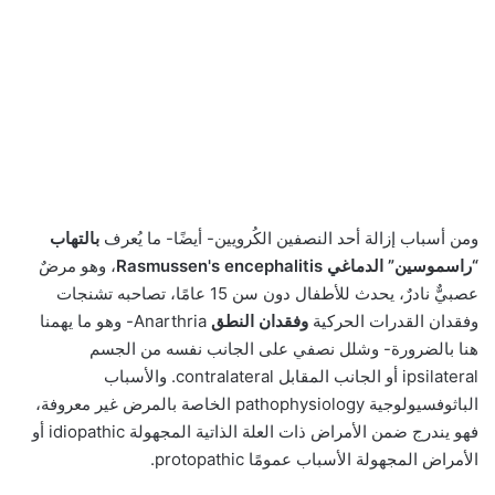
ومن أسباب إزالة أحد النصفين الكُرويين- أيضًا- ما يُعرف
بالتهاب
“راسموسين” الدماغي Rasmussen's encephalitis
، وهو مرضٌ
عصبيٌّ نادرٌ، يحدث للأطفال دون سن 15 عامًا، تصاحبه تشنجات
وفقدان القدرات الحركية
وفقدان النطق
Anarthria- وهو ما يهمنا
هنا بالضرورة- وشلل نصفي على الجانب نفسه من الجسم
ipsilateral أو الجانب المقابل contralateral. والأسباب
الباثوفسيولوجية pathophysiology الخاصة بالمرض غير معروفة،
فهو يندرج ضمن الأمراض ذات العلة الذاتية المجهولة idiopathic أو
الأمراض المجهولة الأسباب عمومًا protopathic.