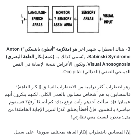
3-
هناك اضطراب شهير آخر هو
(متلازمة “أنطون بابنسكي”) Anton
Babinski Syndrome،
وتُسمى كذلك بــ
(عمه إنكار العاهة البصري)
Visual Anosognosia
. وتكون الأعراض نتيجة الإصابة في الفص
الدماغي العنقي (القذالي) Occipital.
وهو اضطراب أكثر درامية من الاضطراب السابق (إنكار العاهة)؛
فالمصابون به هم أشخاص مصابون بالعمى الكلي، لكنهم ينكرون أنهم
عميان! فإذا سألتَ أحدهم وأنت ترفع يدك: كم أصبعًا أرفعُ؟ فسيقوم
مباشرة بالتخمين، فإنْ أخطأ يختلق عُذرًا لتبرير الإجابة الخاطئة! من
مثل: معذرة ليست معي نظارتي!
إنّ المصابين باضطراب إنكار العاهة بمختلف صورها- على سبيل