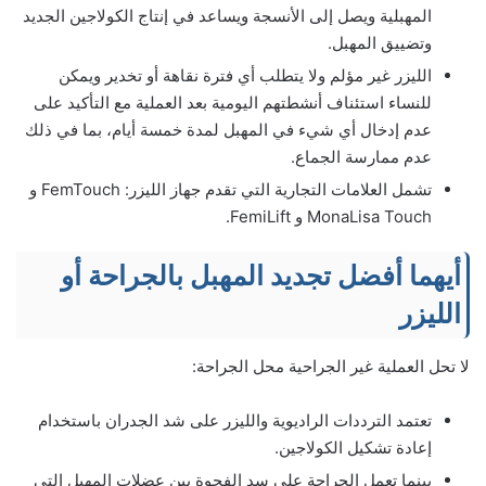
المهبلية ويصل إلى الأنسجة ويساعد في إنتاج الكولاجين الجديد
وتضييق المهبل.
الليزر غير مؤلم ولا يتطلب أي فترة نقاهة أو تخدير ويمكن
للنساء استئناف أنشطتهم اليومية بعد العملية مع التأكيد على
عدم إدخال أي شيء في المهبل لمدة خمسة أيام، بما في ذلك
عدم ممارسة الجماع.
تشمل العلامات التجارية التي تقدم جهاز الليزر: FemTouch و
MonaLisa Touch و FemiLift.
أيهما أفضل تجديد المهبل بالجراحة أو
الليزر
لا تحل العملية غير الجراحية محل الجراحة:
تعتمد الترددات الراديوية والليزر على شد الجدران باستخدام
إعادة تشكيل الكولاجين.
بينما تعمل الجراحة على سد الفجوة بين عضلات المهبل التي