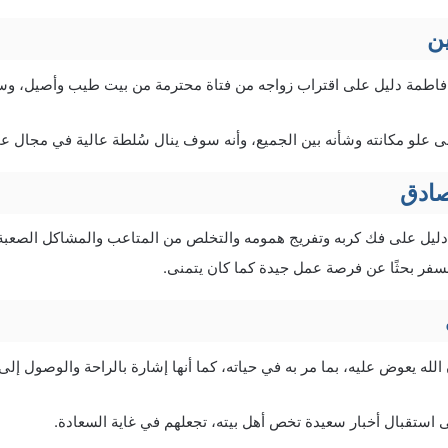
ن
ا فاطمة دليل على اقتراب زواجه من فتاة محترمة من بيت طيب وأصيل، وس
 علو مكانته وشأنه بين الجميع، وأنه سوف ينال سُلطة عالية في مجال عم
صادق
ليل على فك كربه وتفريج همومه والتخلص من المتاعب والمشاكل الصعبة ا
سفر بحثًا عن فرصة عمل جيدة كما كان يتمنى.
لله يعوض عليه، بما مر به في حياته، كما أنها إشارة بالراحة والوصول إل
 استقبال أخبار سعيدة تخص أهل بيته، تجعلهم في غاية السعادة.