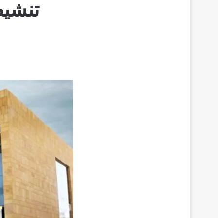
تنشيط