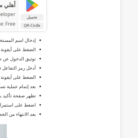
أهلي م
eloper:
تحميل
ce:
Free
QR-Code
إدخال اسم المستخد
الضغط على أيقونة 
توثيق الدخول عن طر
أدخل رمز التفاعل 
الضغط على أيقونة 
بعد إتمام عملية تس
تظهر صفحة تأكيد به
اضغط على استمرار
بعد الانتهاء من ا