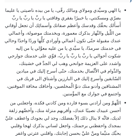
يا الهي وسيِّدي ومولاي ومالك رقّى، يا من بيده ناصيتى يا عليما
بضرّي ومسكنتي، يا خبيرًا بفقري وفاقتي يا ربِّ يا ربِّ يا ربِّ
أَسأَلك بحقِّك وقدسك وأعظم صفاتك وأسمائِك أن تجعل أوقاتي
من اللَّيل والنَّهار بذكرك معمورة، وبخدمتك موصولة، وأعمالي
عندك مقبولة حتّى تكون أعمالي وأورادي كلُّها وردًا واحدًا وحالي
فى خدمتك سرمدًا، يا سيِّدي يا من عليه معوَّلي يا من إليه
شكوت أحوالي يا ربِّ يا ربِّ يا ربِّ، قوِّي على خدمتك جوارحي
واشدد على العزيمة جوانحي وهب لي الجدَّ في خشيتك،
والدَّوام في الاْتِّصال بخدمتك، حتّى أسرح إليك في ميادين
السّابقين وأسرع إليك في البارزين وأشتاق الى قربك في
المشتاقين وأدنو منك دنوَّ الْمخلصين، وأخافك مخافة الموقنين،
واجتمع في جوارك مع المؤْمنين.
اللّهمَّ ومن أرادني بسوء فارده ومن كادني فكده، واجعلني من
أحسن عبيدك نصيبًا عندك، وأقربهم منزلة منك، وأخصِّهم زلفة
لديك، فانَّه لا ينال ذلك إلاّ بفضلك، وجد لي بجودك واعطف عليَّ
بمجدك واحفظني برحمتك، واجعل لساني بذكرك لهجا وقلبي
بحبِّك متيَّما ومنَّ عليَّ بحسن إجابتك، واقلني عثرتي واغفر