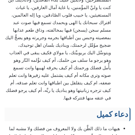
كنت يا وليَّ المؤْمنين، يا غاية آمال العارفين، يا غياث
المستغيثين، يا حبيب قلوب الصّادقين، ويا إله العالمين،
افتراك سبحانك يا الهى وبحمدك تسمع فيها صوت عبد
مسلم سجن (يسجن) فيها بمخالفته، وذاق طعم عذابها
بمعصيته وحبس بين أطباقها بجرمه وجريرته وهو يضجُّ اليك
ضجيج مؤَمِّل لرحمتك، ويناديك بلسان اهل توحيدك،
ويتوسَّل اليك بربوبيَّتك، يا مولاي فكيف يبقى في العذاب
وهو يرجو ما سلف من حلمك، أم كيف تؤْلمه النّار وهو
يأْمل فضلك ورحمتك أم كيف يحرقه لهيبها وانت تسمع
صوته وترى مكانه أم كيف يشتمل عليه زفيرها وانت تعلم
ضعفه، ام كيف يتقلقل بين اطباقها وانت تعلم صدقه، أم
كيف تزجره زبانيتها وهو يناديك يا ربَّه، أم كيف يرجو فضلك
في عتقه منها فتتركه فيها.
دعاء كميل
هيهات ما ذلك الظَّن بك ولا المعروف من فضلك ولا مشبه لما