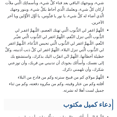
شيء، وبوجهك الباقي بعد فناء كلِّ شيء، وبأَسمائِك الَّتي ملأت
أركان كلِّ شيء، وبعلمك الَّذي أحاط بكلِّ شيء، وبنور وجهك
الَّذي أضاء له كلُّ شيء، يا نور يا قدُّوس، يا أوَّل الاْوَّلين ويا آخر
الآخرين.
اللّهمَّ اغفر لي الذُّنوب الَّتي تهتك العصم، اللّـهمَّ اغفـر لي
الذُّنوب الَّتي تنزل النِّقم، اللّهمَّ اغفر لي الذُّنوب الَّتي تغيِّـر
النِّعم، اللّـهمَّ اغفر لي الذُّنوب الَّتي تحبس الدُّعاء، اللّـهمَّ اغفر
لي الذُّنوب الَّتي تنزل البلاء، اللّهمَّ اغفر لي كلَّ ذنب أذنبته، وكلَّ
خطيئَة أخطأتها، اللّهمَّ انّي اتقرَّب اليك بذكرك، واستشفع بك
إلى نفسك، وأَسأَلك بجودك أن تدنيني من قربك، وأن توزعني
شكرك، وأن تلهمني ذكرك.
اللّهمَّ مولاي كم من قبيح سترته وكم من فادح من البلاء
أقلته وكم من عثار وقيته، وكم من مكروه دفعته، وكم من ثناء
جميل لست أهلا له نشرته.
دعاء كميل مكتوب