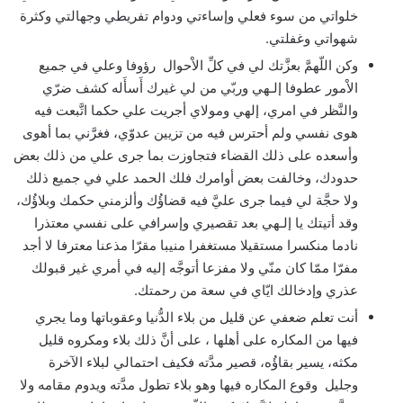
خلواتي من سوء فعلي وإساءتي ودوام تفريطي وجهالتي وكثرة
شهواتي وغفلتي.
وكن اللّهمَّ بعزَّتك لي في كلِّ الاْحوال رؤوفا وعلي في جميع
الاْمور عطوفا إلـهي وربّي من لي غيرك أَسأَله كشف ضرّي
والنَّظر في امري، إلهي ومولاي أجريت علي حكما اتَّبعت فيه
هوى نفسي ولم أحترس فيه من تزيين عدوّي، فغرَّني بما أهوى
وأسعده على ذلك القضاء فتجاوزت بما جرى علي من ذلك بعض
حدودك، وخالفت بعض أوامرك فلك الحمد علي في جميع ذلك
ولا حجَّة لي فيما جرى عليَّ فيه قضاؤُك وألزمني حكمك وبلاؤُك،
وقد أتيتك يا إلـهي بعد تقصيري وإسرافي على نفسي معتذرا
نادما منكسرا مستقيلا مستغفرا منيبا مقرّا مذعنا معترفا لا أجد
مفرّا ممّا كان منّي ولا مفزعا أتوجَّه إليه في أمري غير قبولك
عذري وإدخالك ايّاي في سعة من رحمتك.
أنت تعلم ضعفي عن قليل من بلاء الدُّنيا وعقوباتها وما يجري
فيها من المكاره على أهلها ، على أنَّ ذلك بلاء ومكروه قليل
مكثه، يسير بقاؤُه، قصير مدَّته فكيف احتمالي لبلاء الآخرة
وجليل وقوع المكاره فيها وهو بلاء تطول مدَّته ويدوم مقامه ولا