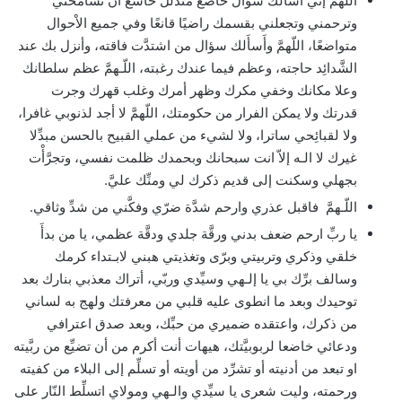
اللّهمَّ إنّي أَسأَلك سؤال خاضع متذلِّل خاشع أن تسامحني
وترحمني وتجعلني بقسمك راضيًا قانعًا وفي جميع الاْحوال
متواضعًا، اللّهمَّ وأَسأَلك سؤال من اشتدَّت فاقته، وأنزل بك عند
الشَّدائِد حاجته، وعظم فيما عندك رغبته، اللّـهمَّ عظم سلطانك
وعلا مكانك وخفي مكرك وظهر أمرك وغلب قهرك وجرت
قدرتك ولا يمكن الفرار من حكومتك، اللّهمَّ لا أجد لذنوبي غافرا،
ولا لقبائِحي ساترا، ولا لشيء من عملي القبيح بالحسن مبدِّلا
غيرك لا الـه إلاّ انت سبحانك وبحمدك ظلمت نفسي، وتجرَّأْت
بجهلي وسكنت إلى قديم ذكرك لي ومنِّك عليَّ.
اللّـهمَّ فاقبل عذري وارحم شدَّة ضرّي وفكَّني من شدِّ وثاقي.
يا ربِّ ارحم ضعف بدني ورقَّة جلدي ودقَّة عظمي، يا من بدأَ
خلقي وذكري وتربيتي وبرّى وتغذيتي هبني لابـتداء كرمك
وسالف برِّك بي يا إلـهي وسيِّدي وربّي، أتراك معذبي بنارك بعد
توحيدك وبعد ما انطوى عليه قلبي من معرفتك ولهج به لساني
من ذكرك، واعتقده ضميري من حبِّك، وبعد صدق اعترافي
ودعائي خاضعا لربوبيَّتك، هيهات أنت أكرم من أن تضيِّع من ربَّيته
او تبعد من أدنيته أو تشرِّد من أويته أو تسلِّم إلى البلاء من كفيته
ورحمته، وليت شعرى يا سيِّدي والـهي ومولاي اتسلِّط النّار على