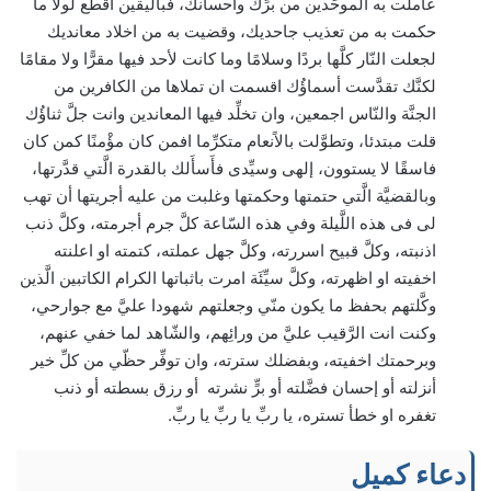
عاملت به الموحِّدين من برِّك واحسانك، فباليقين اقطع لولا ما
حكمت به من تعذيب جاحديك، وقضيت به من اخلاد معانديك
لجعلت النّار كلَّها بردًا وسلامًا وما كانت لأحد فيها مقرًّا ولا مقامًا
لكنَّك تقدَّست أسماؤُك اقسمت ان تملاها من الكافرين من
الجنَّة والنّاس اجمعين، وان تخلِّد فيها المعاندين وانت جلَّ ثناؤُك
قلت مبتدئا، وتطوَّلت بالاًنعام متكرِّما افمن كان مؤْمنًا كمن كان
فاسقًا لا يستوون، إلهى وسيِّدى فأَسأَلك بالقدرة الَّتي قدَّرتها،
وبالقضيَّة الَّتي حتمتها وحكمتها وغلبت من عليه أجريتها أن تهب
لى فى هذه اللَّيلة وفي هذه السّاعة كلَّ جرم أجرمته، وكلَّ ذنب
اذنبته، وكلَّ قبيح اسررته، وكلَّ جهل عملته، كتمته او اعلنته
اخفيته او اظهرته، وكلَّ سيِّئَة امرت باثباتها الكرام الكاتبين الَّذين
وكَّلتهم بحفظ ما يكون منّي وجعلتهم شهودا عليَّ مع جوارحي،
وكنت انت الرَّقيب عليَّ من ورائِهم، والشّاهد لما خفي عنهم،
وبرحمتك اخفيته، وبفضلك سترته، وان توفِّر حظّي من كلِّ خير
أنزلته أو إحسان فضَّلته أو برٍّ نشرته أو رزق بسطته أو ذنب
تغفره او خطأ تستره، يا ربِّ يا ربِّ يا ربِّ.
دعاء كميل