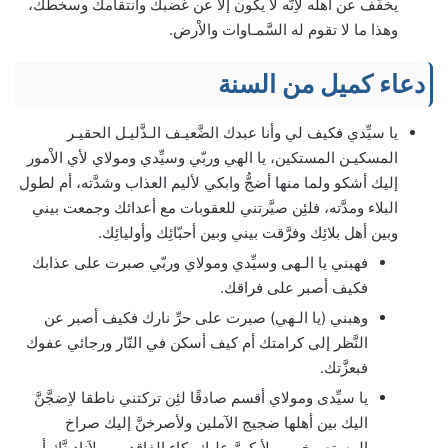
يخفَّف عن اهله لاِنَّه لا يكون إلاّ عن غضبك وانتقامك وسخطك،
وهذا ما لا تقوم له السَّمـاوات والاْرض.
دعاء كميل من السنة
يا سيِّدي فكيف لي وأنا عبدك الضَّعيـف الـذَّليـل الحقيـر
المسكيـن المستكين، يا الهي وربّي وسيِّدي ومولاي لأي الاْمور
إليك أشكو ولما منها أضجُّ وابكي لأليم العذاب وشدَّته، أم لطول
البلاء ومدَّته، فلئِن صيَّرتني للعقوبات مع أعدائك وجمعت بيني
وبين أهل بلائِك وفرَّقت بيني وبين أحبّائِك وأوليائِك.
فهبني يا الـهى وسيِّدي ومولاي وربّي صبرت على عذابك
فكيف أصبر على فراقك.
وهبني (يا الـهي) صبرت على حرِّ نارك فكيف أصبر عن
النَّظر إلى كرامتك أم كيف أسكن في النّار ورجائي عفوك
فبعزَّتك.
يا سيِّدى ومولاي أقسم صادقًا لئِن تركتني ناطقا لاِضجَّنَّ
اليك بين أهلها ضجيج الآملين ولأصرخنَّ إليك صراخ
المستصرخين، ولأبكينَّ عليك بكاء الفاقدين، ولاَنادينَّك أين