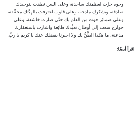
وجوه خرَّت لعظمتك ساجدة، وعلى السن نطقت بتوحيدك
صادقة، وبشكرك مادحة، وعلى قلوب اعترفت بالهيَّتك محقِّقة،
وعلى ضمائِر حوت من العلم بك حتّى صارت خاشعة، وعلى
جوارح سعت إلى أوطان تعبُّدك طائِعة واشارت باستغفارك
مذعنة، ما هكذا الظَّنُّ بك ولا اخبرنا بفضلك عنك يا كريم يا ربِّ.
اقرأ أيضًا: