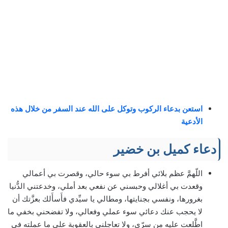
استعن بدعاء الركوب وتوكل على الله عند السفر من خلال هذه
الأدعية
دعاء كميل بن خضير
اللّهمَّ عظم بلائي أفرط بي سوء حالي، وقصرت بي أعمالي
وقعدت بي أغلالي وحبسني عن نفعي بعد أملي، وخدعتني الدُّنيا
بغرورها، ونفسي بجنايتها، ومطالي يا سيِّدي فأَسأَلك بعزَّتك أن
لا يحجب عنك دعائي سوء عملي وفعالي، ولا تفضحني بخفي ما
اطَّلعت عليه من سرّى، ولا تعاجلني بالعقوبة على ما عملته في