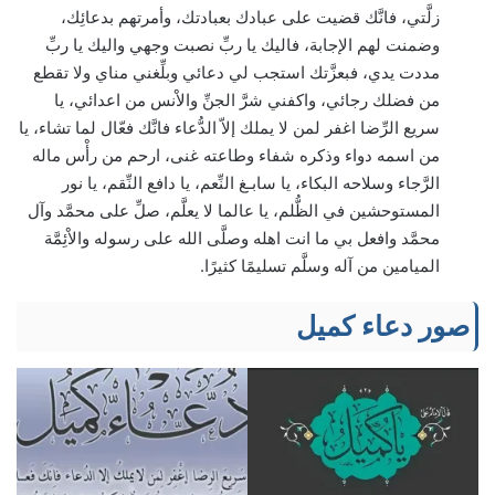
زلَّتي، فانَّك قضيت على عبادك بعبادتك، وأمرتهم بدعائِك،
وضمنت لهم الإجابة، فاليك يا ربِّ نصبت وجهي واليك يا ربِّ
مددت يدي، فبعزَّتك استجب لي دعائي وبلِّغني مناي ولا تقطع
من فضلك رجائي، واكفني شرَّ الجنِّ والاْنس من اعدائي، يا
سريع الرِّضا اغفر لمن لا يملك إلاّ الدُّعاء فانَّك فعّال لما تشاء، يا
من اسمه دواء وذكره شفاء وطاعته غنى، ارحم من رأْس ماله
الرَّجاء وسلاحه البكاء، يا سابـغ النِّعم، يا دافع النِّقم، يا نور
المستوحشين في الظُّلم، يا عالما لا يعلَّم، صلِّ على محمَّد وآل
محمَّد وافعل بي ما انت اهله وصلَّى الله على رسوله والاْئِمَّة
الميامين من آله وسلَّم تسليمًا كثيرًا.
صور دعاء كميل