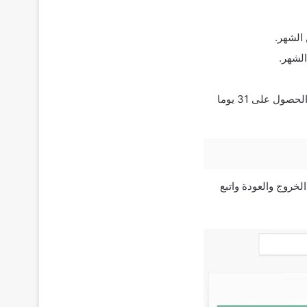
أي يوم يضاف على 30 سيتم احتساب رسوم شهر إضافي. على سبيل المثال: عند طلب الحصول على 31 يوما
لخروج والعودة واتبع