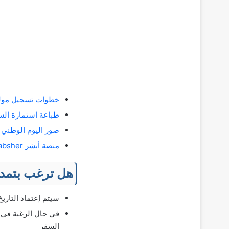
خطوات تسجيل مولو
طباعة استمارة السي
صور اليوم الوطني 89 واحتفال السعودية باليوم الوطني 2019
منصة أبشر absher تعلن نقل جميع الخدمات إلى الموقع الجديد
هل ترغب بتمدي
سيتم إعتماد التاريخ
السفر