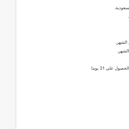
لسعودية.
أي يوم يضاف على 30 سيتم احتساب رسوم شهر إضافي. على سبيل المثال: عند طلب الحصول على 31 يوما