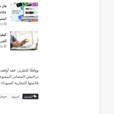
استرد
05
كيفية
العرب
20
ووفقًا للتقرير، فقد أوقف
تراخيص المصادر المفتوحة
قائمتها التجارية السوداء.
الوسوم
اندرويد
جوجل