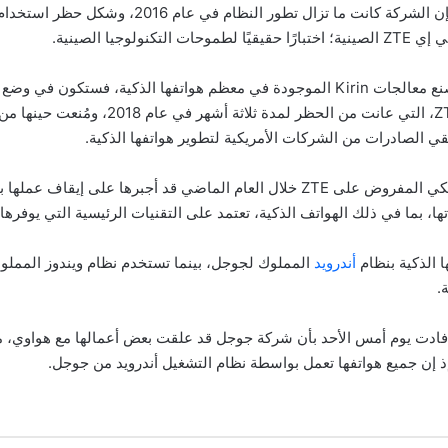
ووفقًا لتقرير الصحيفة، فإن الشركة كانت ما تزال تطور ال
نولوجيا الصينية.
وبالنظر إلى أن هواوي تصنع معالجات Kirin الموجودة في معظم هواتفها الذكية، فس
الحظر المفروض على ZTE، التي عانت من الحظر لمد
قي الصادرات من الشركات الأمريكية لتطوير هواتفها الذكية.
وكان حظر التصدير الأمريكي المفروض على ZTE خلال العام الماضي قد أجبرها على 
تها، بما في ذلك الهواتف الذكية، تعتمد على التقنيات الرئيسية التي يوفرها 
ا الذكية بنظام
أندرويد
المملوك لجوجل، بينما تستخدم نظام ويندوز المم
.
د أفادت يوم أمس الأحد بأن شركة جوجل قد علقت بعض أعمالها مع هواوي، م
إذ إن جميع هواتفها تعمل بواسطة نظام التشغيل أندرويد من جوجل.