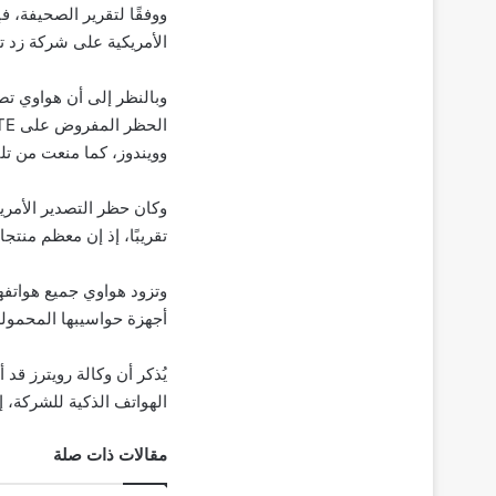
الأمريكية على شركة زد تي إي ZTE الصينية؛ اختبارًا حقيقيًا لطموحات التك
وويندوز، كما منعت من تل
تقريبًا، إذ إن معظم منتجا
وتزود هواوي جميع هواتفه
أجهزة حواسيبها المحمولة
يُذكر أن وكالة رويترز ق
الهواتف الذكية للشركة، 
مقالات ذات صلة