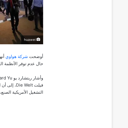
huawei
أوضحت
شركة هواوي
أنه
حال عدم توفر الأنظمة الحا
وأشار ريتشارد يو Richard Yu، الرئيس التنفيذي لمجموعة هواوي لأعمال المستهلكين، في
فيلت  Welt
التشغيل الأمريكية الصنع