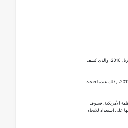
سابق صادر عن صحيفة ساوث تشاينا مورنينج بوست في شهر أبريل 2018، والذي كشف
وبدأت هواوي، أكبر بائع للهواتف الذكية في الصين، تطوير نظامها التشغيلي في وقت مبكر من عام 2012، وذلك عندما فتحت
نظمة الأمريكية، فسوف
 على استعداد للاتجاه