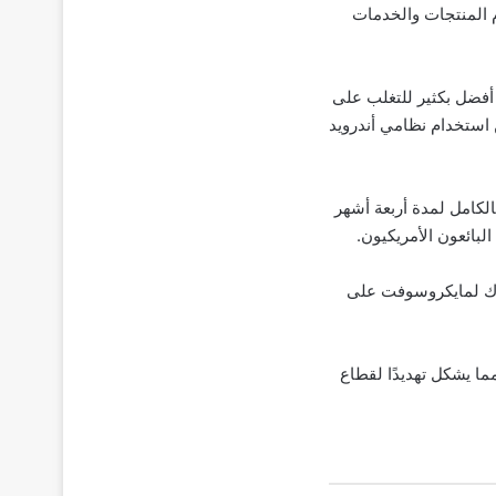
نظام في عام 2016، وشكل حظر استخدام المنتجات والخدمات
تكون في وضع أفضل بكثير للتغلب على
ة ثلاثة أشهر في عام 2018، ومُنعت حينها من استخدام نظامي أندرويد
إيقاف عملها بالكامل لمدة أربعة أشهر
البائعون الأمريكيون.
لوك لمايكروسوفت على
ما يشكل تهديدًا لقطاع