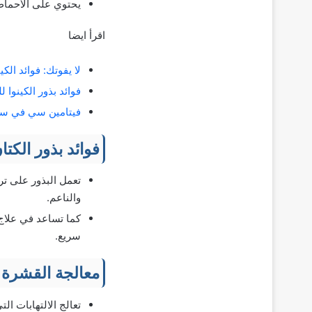
يحتوي على الأحماض 
اقرأ ايضا
لا يفوتك: فوائد الكينوا للشعر 7، أبرزها
فوائد بذور الكينوا للجسم 8، ت
فيتامين سي في سطور
فوائد بذور الكت
تعمل البذور على ت
والناعم.
كما تساعد في علاج 
سريع.
معالجة القشرة
تعالج الالتهابات ا