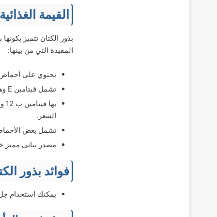
القيمة الغذائية
بذور الكتان تتميز بكونها 
المفيدة التي من بينها:
تحتوي على أحماض أمي
تشمل فيتامين E وهو من مضادات الأكسدة ومضاد للالتهابات بشكل عام ويعمل على الحماية من الصلع المبكر.
بها
الشعر.
تشمل بعض الأحماض ا
مصدر نباتي مميز خال
فوائد بذور الك
يمكنك استخدام جل ب