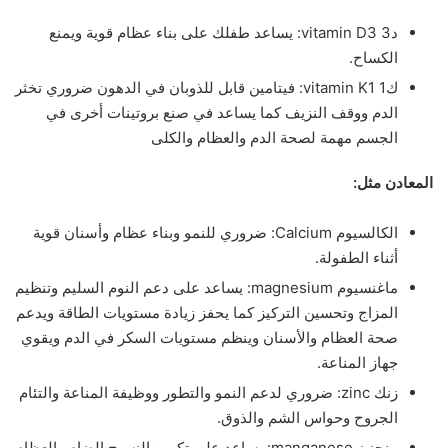
د3 vitamin D3: يساعد طفلك على بناء عظام قوية ويمنع
الكساح.
ك1 vitamin K1: فيتامين قابل للذوبان في الدهون ضروري تخثر
الدم ووقف النزيف كما يساعد في صنع بروتينات أخرى في
الجسم مهمة لصحة الدم والعظام والكلى
المعادن مثل:
الكالسيوم Calcium: ضروري للنمو وبناء عظام وأسنان قوية
أثناء الطفولة.
ماغنسيوم magnesium: يساعد على دعم النوم السليم وتنظيم
المزاج وتحسين التركيز كما يحفز زيادة مستويات الطاقة ويدعم
صحة العظام والأسنان وينظم مستويات السكر في الدم ويقوي
جهاز المناعة.
زنك zinc: ضروري لدعم النمو والتطور ووظيفة المناعة والتئام
الجروح وحواس الشم والذوق.
منجنيز manganese: يساعد على تكوين النسيج الضام والعظام