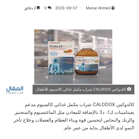
Manar Ahmed
2023-09-07
0
2 دقائق
كالدوكس CALDDOX شراب مكمل غذائي كالسيوم للأطفال
كالدوكس CALDDOX شراب مكمل غذائي كالسيوم مدعم
بفيتامينات ك1، د3 بالإضافة للمعادن مثل الماغنسيوم والمنجنيز
والزنك والنحاس لتحسين قوة وبناء العظام والعضلات وعلاج تأخر
النمو لدى الأطفال بداية من عمر عام.