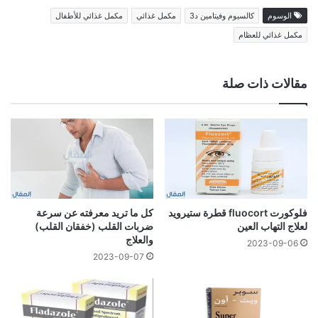
الوسوم
كالسيوم وفيتامين د3
مكمل غذائي
مكمل غذائي للأطفال
مكمل غذائي للعظام
مقالات ذات صلة
فلوكورت fluocort قطرة ستيرويد
كل ما تريد معرفته عن سرعة
لعلاج التهاب العين
ضربات القلب (خفقان القلب)
والعلاج
2023-09-06
2023-09-07