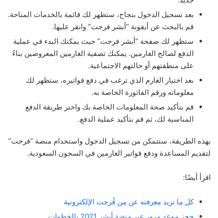
بعد تسجيل الدخول بنجاح، ستظهر لك قائمة بالخدمات المتاحة.
قم بالبحث عن أيقونة “أبشر فرجت” وانقر عليها.
ستظهر لك صفحة “أبشر فرجت” حيث يمكنك البدء في عملية
الدفع لصالح الغارمين. يمكنك تصفية الغارمين المعروضين بناءً
على منطقتهم أو حالتهم الاجتماعية.
بعد اختيار الغارم الذي ترغب في دفع فواتيره، ستظهر لك
معلوماته ورقم الفاتورة الخاصة به.
قم بتأكيد صحة المعلومات الخاصة بك واختر طريقة الدفع
المناسبة لك، ثم قم بتأكيد عملية الدفع.
بهذه الطريقة، ستتمكن من تسجيل الدخول واستخدام منصة “فرجت”
لتقديم المساعدة ودفع فواتير الغارمين في السجون السعودية.
اقرأ أيضًا:
كل ما تريد معرفته عن من فُرجت الإلكترونية
حجز موعد مرور عبر منصة أبشر 2021 بالخطوات